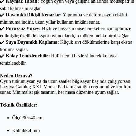
✔️
Kaymaz Taban:
Yoğun oyun veya çalışma anlarında mousepad’in
sabit kalmasını sağlar.
✔️
Dayanıklı Dikişli Kenarlar:
Yıpranma ve deformasyon riskini
minimuma indirir, uzun yıllar kullanım imkânı sunar.
✔️
Pürüzsüz Yüzey:
Hızlı ve hassas mouse hareketleri için optimize
edilmiştir; özellikle e-spor oyuncuları için mükemmel kontrol sağlar.
✔️
Suya Dayanıklı Kaplama:
Küçük sıvı dökülmelerine karşı ekstra
koruma sağlar.
✔️
Kolay Temizlenebilir:
Hafif nemli bezle silinerek kolayca
temizlenebilir.
Neden Urzuva?
Oyun tutkunuysan ya da uzun saatler bilgisayar başında çalışıyorsan
Urzuva Gaming XXL Mouse Pad tam aradığın ergonomi ve konforu
sunar. Minimalist şık tasarımı, her masa düzenine uyum sağlar.
Teknik Özellikler:
Ölçü:90×40 cm
Kalınlık:4 mm