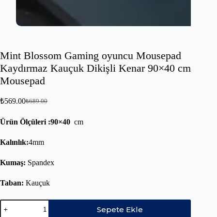
Mint Blossom Gaming oyuncu Mousepad
Kaydırmaz Kauçuk Dikişli Kenar 90×40 cm
Mousepad
₺
569.00
₺
689.00
Ürün Ölçüleri :90×40
cm
Kalınlık:
4mm
Kumaş:
Spandex
Taban:
Kauçuk
Sepete Ekle