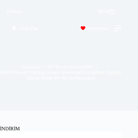
Mint Blossom Gaming oyuncu Mousepad Kaydırmaz Kauçuk Dikişli Kenar 90×40 cm Mousepad
Sepete Ekle
Urzuva
₺
0.00
₺
569.00
₺
689.00
Giriş Yap
Favorilerim
Anasayfa
90*40 cm mousepadler
Mint Blossom Gaming oyuncu Mousepad Kaydırmaz Kauçuk
Dikişli Kenar 90×40 cm Mousepad
İNDİRİM