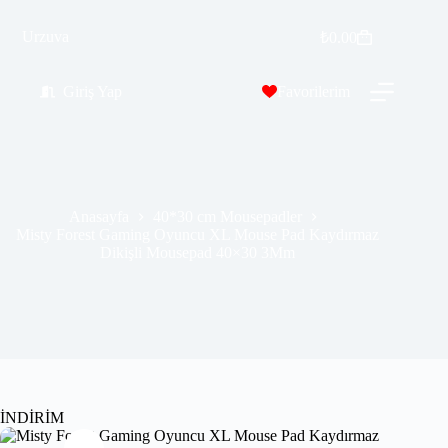
Misty Forest Gaming Oyuncu XL Mouse Pad Kaydırmaz Dikişli Mousepad 40×30 3Mm
Urzuva
Sepete Ekle
₺
0.00
₺
309.99
₺
459.00
Giriş Yap
Favorilerim
Anasayfa
40*30 cm Mousepadler
Misty Forest Gaming Oyuncu XL Mouse Pad Kaydırmaz
Dikişli Mousepad 40×30 3Mm
İNDİRİM