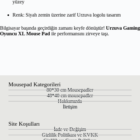
yüzey
Renk: Siyah zemin üzerine zarif Urzuva logolu tasarım
Bilgisayar başında geçirdiğin zamanı keyfe dönüştür!
Urzuva Gaming
Oyuncu XL Mouse Pad
ile performansını zirveye taşı.
Mousepad Kategorileri
80*30 cm Mousepadler
48*40 cm mousepadler
Hakkımızda
İletişim
Site Koşulları
İade ve Değişim
Gizlilik Politikası ve KVKK