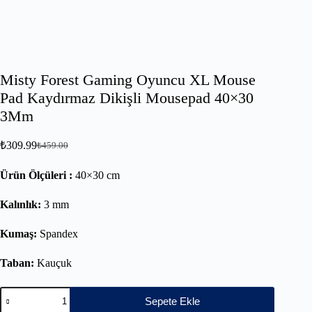
Misty Forest Gaming Oyuncu XL Mouse
Pad Kaydırmaz Dikişli Mousepad 40×30
3Mm
₺
309.99
₺
459.00
Ürün Ölçüleri :
40×30 cm
Kalınlık:
3 mm
Kumaş:
Spandex
Taban:
Kauçuk
Sepete Ekle