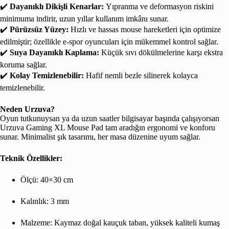
✔️
Dayanıklı Dikişli Kenarlar:
Yıpranma ve deformasyon riskini
minimuma indirir, uzun yıllar kullanım imkânı sunar.
✔️
Pürüzsüz Yüzey:
Hızlı ve hassas mouse hareketleri için optimize
edilmiştir; özellikle e-spor oyuncuları için mükemmel kontrol sağlar.
✔️
Suya Dayanıklı Kaplama:
Küçük sıvı dökülmelerine karşı ekstra
koruma sağlar.
✔️
Kolay Temizlenebilir:
Hafif nemli bezle silinerek kolayca
temizlenebilir.
Neden Urzuva?
Oyun tutkunuysan ya da uzun saatler bilgisayar başında çalışıyorsan
Urzuva Gaming XL Mouse Pad tam aradığın ergonomi ve konforu
sunar. Minimalist şık tasarımı, her masa düzenine uyum sağlar.
Teknik Özellikler:
Ölçü: 40×30 cm
Kalınlık: 3 mm
Malzeme: Kaymaz doğal kauçuk taban, yüksek kaliteli kumaş