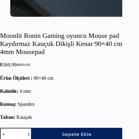
Moonlit Ronin Gaming oyuncu Mouse pad
Kaydırmaz Kauçuk Dikişli Kenar 90×40 cm
4mm Mousepad
₺
569.99
₺
689.00
Ürün Ölçüleri :
90×40 cm
Kalınlık:
4 mm
Kumaş:
Spandex
Taban:
Kauçuk
Sepete Ekle