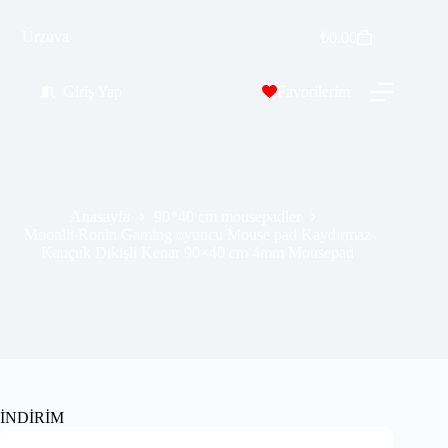
Moonlit Ronin Gaming oyuncu Mouse pad Kaydırmaz Kauçuk Dikişli Kenar 90×40 cm 4mm Mousepad
Sepete Ekle
Urzuva
₺
0.00
₺
569.99
₺
689.00
Giriş Yap
Favorilerim
Anasayfa
90*40 cm mousepadler
Moonlit Ronin Gaming oyuncu Mouse pad Kaydırmaz
Kauçuk Dikişli Kenar 90×40 cm 4mm Mousepad
İNDİRİM