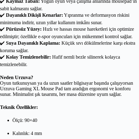
✔️
Kaymaz Taban:
Yoğun oyun veya çalışma anlarında mousepad’in
sabit kalmasını sağlar.
✔️
Dayanıklı Dikişli Kenarlar:
Yıpranma ve deformasyon riskini
minimuma indirir, uzun yıllar kullanım imkânı sunar.
✔️
Pürüzsüz Yüzey:
Hızlı ve hassas mouse hareketleri için optimize
edilmiştir; özellikle e-spor oyuncuları için mükemmel kontrol sağlar.
✔️
Suya Dayanıklı Kaplama:
Küçük sıvı dökülmelerine karşı ekstra
koruma sağlar.
✔️
Kolay Temizlenebilir:
Hafif nemli bezle silinerek kolayca
temizlenebilir.
Neden Urzuva?
Oyun tutkunuysan ya da uzun saatler bilgisayar başında çalışıyorsan
Urzuva Gaming XL Mouse Pad tam aradığın ergonomi ve konforu
sunar. Minimalist şık tasarımı, her masa düzenine uyum sağlar.
Teknik Özellikler:
Ölçü: 90×40
Kalınlık: 4 mm