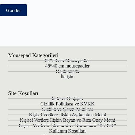
Gönder
Mousepad Kategorileri
80*30 cm Mousepadler
48*40 cm mousepadler
Hakkımızda
İletişim
Site Koşulları
İade ve Değişim
Gizlilik Politikası ve KVKK
Gizlilik ve Çerez Politikası
Kişisel Verilere İlişkin Aydınlatma Metni
Kişisel Verilere İlişkin Beyan ve Rıza Onay Metni
Kişisel Verilerin İşlenmesi ve Korunması “KVKK”
Kullanım Koşulları