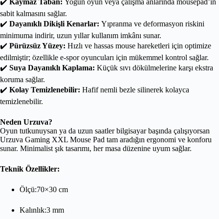
✔️
Kaymaz Taban:
Yoğun oyun veya çalışma anlarında mousepad’in
sabit kalmasını sağlar.
✔️
Dayanıklı Dikişli Kenarlar:
Yıpranma ve deformasyon riskini
minimuma indirir, uzun yıllar kullanım imkânı sunar.
✔️
Pürüzsüz Yüzey:
Hızlı ve hassas mouse hareketleri için optimize
edilmiştir; özellikle e-spor oyuncuları için mükemmel kontrol sağlar.
✔️
Suya Dayanıklı Kaplama:
Küçük sıvı dökülmelerine karşı ekstra
koruma sağlar.
✔️
Kolay Temizlenebilir:
Hafif nemli bezle silinerek kolayca
temizlenebilir.
Neden Urzuva?
Oyun tutkunuysan ya da uzun saatler bilgisayar başında çalışıyorsan
Urzuva Gaming XXL Mouse Pad tam aradığın ergonomi ve konforu
sunar. Minimalist şık tasarımı, her masa düzenine uyum sağlar.
Teknik Özellikler:
Ölçü:70×30 cm
Kalınlık:3 mm