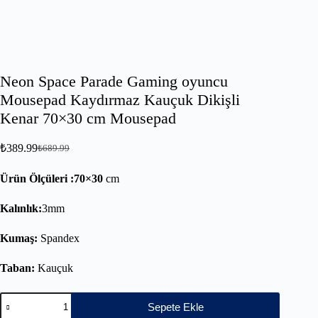
Neon Space Parade Gaming oyuncu
Mousepad Kaydırmaz Kauçuk Dikişli
Kenar 70×30 cm Mousepad
₺
389.99
₺
689.99
Ürün Ölçüleri :70×30
cm
Kalınlık:
3mm
Kumaş:
Spandex
Taban:
Kauçuk
Sepete Ekle