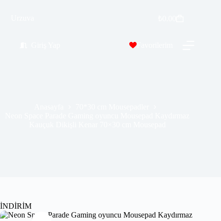
Neon Space Parade Gaming oyuncu Mousepad Kaydırmaz Kauçuk Dikişli Kenar 70×30 cm Mousepad
Urzuva
Sepete Ekle
₺
0.00
₺
389.99
₺
689.99
Giriş Yap
Favorilerim
Anasayfa
70*30 cm Mousepadler
Neon Space Parade Gaming oyuncu Mousepad Kaydırmaz
Kauçuk Dikişli Kenar 70×30 cm Mousepad
İNDİRİM