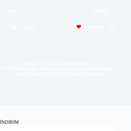
Neon Tokyo Nights Gaming oyuncu Mouse pad Kaydırmaz Kauçuk Dikişli Kenar 90×40 cm 4mm Mousepad
Sepete Ekle
Urzuva
₺
0.00
₺
569.99
₺
689.00
Giriş Yap
Favorilerim
Anasayfa
90*40 cm mousepadler
Neon Tokyo Nights Gaming oyuncu Mouse pad Kaydırmaz
Kauçuk Dikişli Kenar 90×40 cm 4mm Mousepad
İNDİRİM