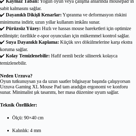
✔️
Kaymaz Taban:
Yoğun oyun veya çalışma anlarında mousepad’in
sabit kalmasını sağlar.
✔️
Dayanıklı Dikişli Kenarlar:
Yıpranma ve deformasyon riskini
minimuma indirir, uzun yıllar kullanım imkânı sunar.
✔️
Pürüzsüz Yüzey:
Hızlı ve hassas mouse hareketleri için optimize
edilmiştir; özellikle e-spor oyuncuları için mükemmel kontrol sağlar.
✔️
Suya Dayanıklı Kaplama:
Küçük sıvı dökülmelerine karşı ekstra
koruma sağlar.
✔️
Kolay Temizlenebilir:
Hafif nemli bezle silinerek kolayca
temizlenebilir.
Neden Urzuva?
Oyun tutkunuysan ya da uzun saatler bilgisayar başında çalışıyorsan
Urzuva Gaming XL Mouse Pad tam aradığın ergonomi ve konforu
sunar. Minimalist şık tasarımı, her masa düzenine uyum sağlar.
Teknik Özellikler:
Ölçü: 90×40 cm
Kalınlık: 4 mm