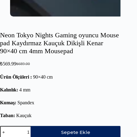
Neon Tokyo Nights Gaming oyuncu Mouse
pad Kaydırmaz Kauçuk Dikişli Kenar
90×40 cm 4mm Mousepad
₺
569.99
₺
689.00
Ürün Ölçüleri :
90×40 cm
Kalınlık:
4 mm
Kumaş:
Spandex
Taban:
Kauçuk
Sepete Ekle