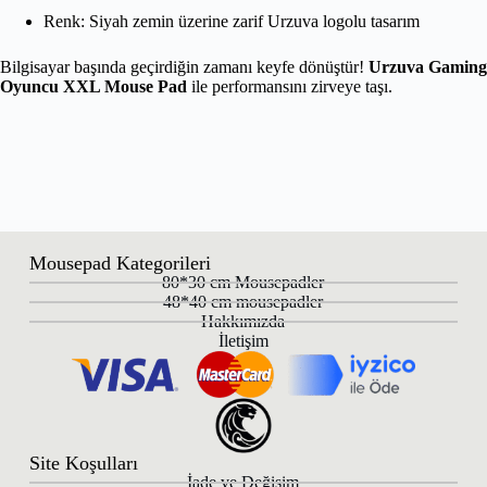
Renk: Siyah zemin üzerine zarif Urzuva logolu tasarım
Bilgisayar başında geçirdiğin zamanı keyfe dönüştür!
Urzuva Gaming
Oyuncu XXL Mouse Pad
ile performansını zirveye taşı.
Mousepad Kategorileri
80*30 cm Mousepadler
48*40 cm mousepadler
Hakkımızda
İletişim
Site Koşulları
İade ve Değişim