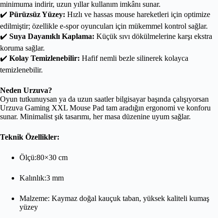
minimuma indirir, uzun yıllar kullanım imkânı sunar.
✔️
Pürüzsüz Yüzey:
Hızlı ve hassas mouse hareketleri için optimize
edilmiştir; özellikle e-spor oyuncuları için mükemmel kontrol sağlar.
✔️
Suya Dayanıklı Kaplama:
Küçük sıvı dökülmelerine karşı ekstra
koruma sağlar.
✔️
Kolay Temizlenebilir:
Hafif nemli bezle silinerek kolayca
temizlenebilir.
Neden Urzuva?
Oyun tutkunuysan ya da uzun saatler bilgisayar başında çalışıyorsan
Urzuva Gaming XXL Mouse Pad tam aradığın ergonomi ve konforu
sunar. Minimalist şık tasarımı, her masa düzenine uyum sağlar.
Teknik Özellikler:
Ölçü:80×30 cm
Kalınlık:3 mm
Malzeme: Kaymaz doğal kauçuk taban, yüksek kaliteli kumaş
yüzey