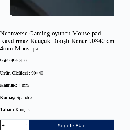
Neonverse Gaming oyuncu Mouse pad
Kaydırmaz Kauçuk Dikişli Kenar 90×40 cm
4mm Mousepad
₺
569.99
₺
689.00
Ürün Ölçüleri :
90×40
Kalınlık:
4 mm
Kumaş:
Spandex
Taban:
Kauçuk
Sepete Ekle