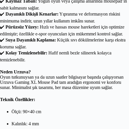
✔️
Kaymaz Taban:
Yoğun oyun veya çalışma anlarında mousepad’in
sabit kalmasını sağlar.
✔️
Dayanıklı Dikişli Kenarlar:
Yıpranma ve deformasyon riskini
minimuma indirir, uzun yıllar kullanım imkânı sunar.
✔️
Pürüzsüz Yüzey:
Hızlı ve hassas mouse hareketleri için optimize
edilmiştir; özellikle e-spor oyuncuları için mükemmel kontrol sağlar.
✔️
Suya Dayanıklı Kaplama:
Küçük sıvı dökülmelerine karşı ekstra
koruma sağlar.
✔️
Kolay Temizlenebilir:
Hafif nemli bezle silinerek kolayca
temizlenebilir.
Neden Urzuva?
Oyun tutkunuysan ya da uzun saatler bilgisayar başında çalışıyorsan
Urzuva Gaming XL Mouse Pad tam aradığın ergonomi ve konforu
sunar. Minimalist şık tasarımı, her masa düzenine uyum sağlar.
Teknik Özellikler:
Ölçü: 90×40 cm
Kalınlık: 4 mm