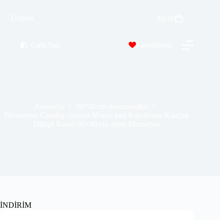
Neonverse Gaming oyuncu Mouse pad Kaydırmaz Kauçuk Dikişli Kenar 90×40 cm 4mm Mousepad
Sepete Ekle
Urzuva
₺
0.00
₺
569.99
₺
689.00
Giriş Yap
Favorilerim
Anasayfa
90*40 cm mousepadler
Neonverse Gaming oyuncu Mouse pad Kaydırmaz Kauçuk
Dikişli Kenar 90×40 cm 4mm Mousepad
İNDİRİM