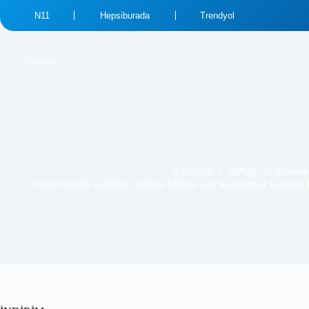
N11
Hepsiburada
Trendyol
₺
569.99
₺
689.00
Urzuva
Anasayfa
90*40 cm mousep
Pixel Warfare Gaming oyuncu Mouse pad Kaydırmaz Kauçuk 