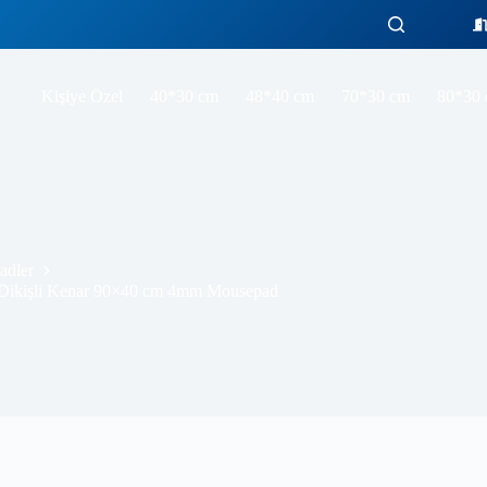
Pixel Warfare Gaming oyuncu Mouse pad Kaydırmaz Kauçuk Dikişli Kenar 90×40 cm 4mm Mousepad
Sepete Ekl
Kişiye Özel
40*30 cm
48*40 cm
70*30 cm
80*30
adler
Dikişli Kenar 90×40 cm 4mm Mousepad