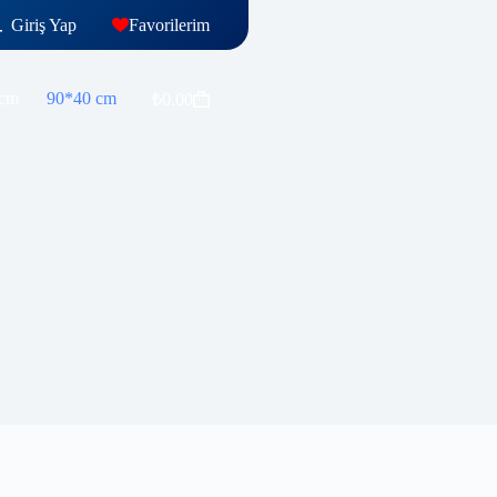
Giriş Yap
Favorilerim
e
 cm
90*40 cm
₺
0.00