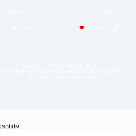
Pixel Warfare Gaming oyuncu Mousepad Kaydırmaz Kauçuk Dikişli Kenar 70×30 cm Mousepad
Sepete Ekle
Urzuva
₺
0.00
₺
389.00
₺
689.00
Giriş Yap
Favorilerim
Anasayfa
70*30 cm Mousepadler
Pixel Warfare Gaming oyuncu Mousepad Kaydırmaz Kauçuk
Dikişli Kenar 70×30 cm Mousepad
İNDİRİM