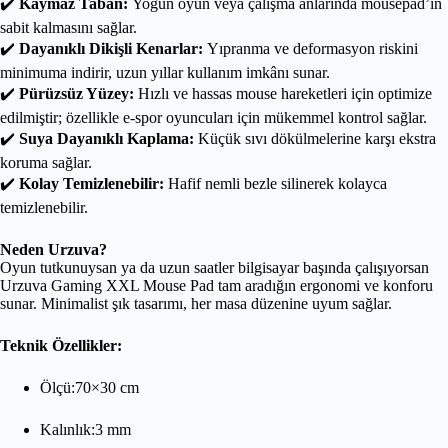
✔️
Kaymaz Taban:
Yoğun oyun veya çalışma anlarında mousepad’in
sabit kalmasını sağlar.
✔️
Dayanıklı Dikişli Kenarlar:
Yıpranma ve deformasyon riskini
minimuma indirir, uzun yıllar kullanım imkânı sunar.
✔️
Pürüzsüz Yüzey:
Hızlı ve hassas mouse hareketleri için optimize
edilmiştir; özellikle e-spor oyuncuları için mükemmel kontrol sağlar.
✔️
Suya Dayanıklı Kaplama:
Küçük sıvı dökülmelerine karşı ekstra
koruma sağlar.
✔️
Kolay Temizlenebilir:
Hafif nemli bezle silinerek kolayca
temizlenebilir.
Neden Urzuva?
Oyun tutkunuysan ya da uzun saatler bilgisayar başında çalışıyorsan
Urzuva Gaming XXL Mouse Pad tam aradığın ergonomi ve konforu
sunar. Minimalist şık tasarımı, her masa düzenine uyum sağlar.
Teknik Özellikler:
Ölçü:70×30 cm
Kalınlık:3 mm