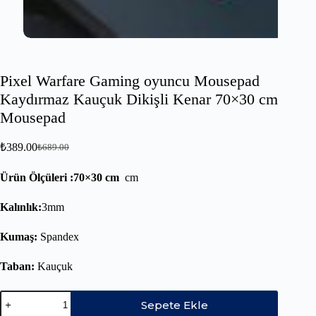
Pixel Warfare Gaming oyuncu Mousepad
Kaydırmaz Kauçuk Dikişli Kenar 70×30 cm
Mousepad
₺
389.00
₺
689.00
Ürün Ölçüleri :70×30 cm
cm
Kalınlık:
3mm
Kumaş:
Spandex
Taban:
Kauçuk
Sepete Ekle