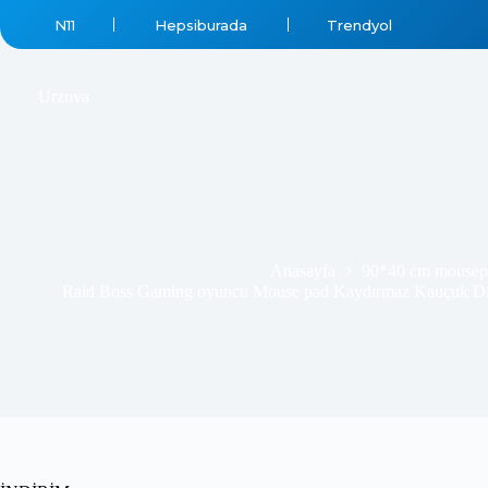
N11
Hepsiburada
Trendyol
₺
569.99
₺
689.00
Urzuva
Anasayfa
90*40 cm mousep
Raid Boss Gaming oyuncu Mouse pad Kaydırmaz Kauçuk D