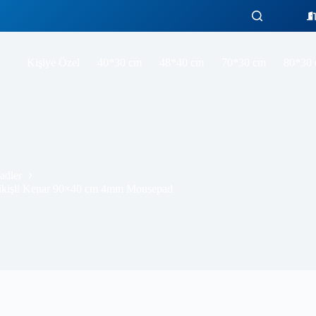
Raid Boss Gaming oyuncu Mouse pad Kaydırmaz Kauçuk Dikişli Kenar 90×40 cm 4mm Mousepad
Sepete Ekle
Kişiye Özel
40*30 cm
48*40 cm
70*30 cm
80*30
adler
ikişli Kenar 90×40 cm 4mm Mousepad