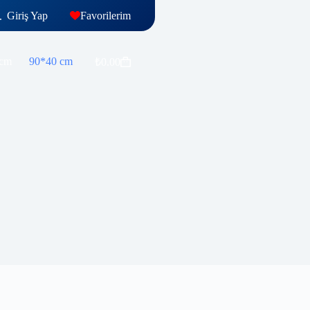
Giriş Yap
Favorilerim
 cm
90*40 cm
₺
0.00