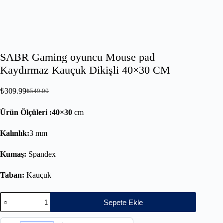
SABR Gaming oyuncu Mouse pad
Kaydırmaz Kauçuk Dikişli 40×30 CM
₺
309.99
₺
549.00
Ürün Ölçüleri :40×30
cm
Kalınlık:
3 mm
Kumaş:
Spandex
Taban:
Kauçuk
Sepete Ekle