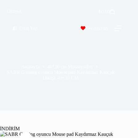
SABR Gaming oyuncu Mouse pad Kaydırmaz Kauçuk Dikişli 40×30 CM
Urzuva
Sepete Ekle
₺
0.00
₺
309.99
₺
549.00
Giriş Yap
Favorilerim
Anasayfa
40*30 cm Mousepadler
SABR Gaming oyuncu Mouse pad Kaydırmaz Kauçuk
Dikişli 40×30 CM
İNDİRİM