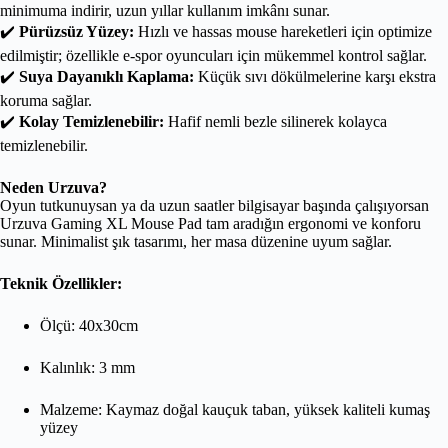
minimuma indirir, uzun yıllar kullanım imkânı sunar.
✔️
Pürüzsüz Yüzey:
Hızlı ve hassas mouse hareketleri için optimize
edilmiştir; özellikle e-spor oyuncuları için mükemmel kontrol sağlar.
✔️
Suya Dayanıklı Kaplama:
Küçük sıvı dökülmelerine karşı ekstra
koruma sağlar.
✔️
Kolay Temizlenebilir:
Hafif nemli bezle silinerek kolayca
temizlenebilir.
Neden Urzuva?
Oyun tutkunuysan ya da uzun saatler bilgisayar başında çalışıyorsan
Urzuva Gaming XL Mouse Pad tam aradığın ergonomi ve konforu
sunar. Minimalist şık tasarımı, her masa düzenine uyum sağlar.
Teknik Özellikler:
Ölçü: 40x30cm
Kalınlık: 3 mm
Malzeme: Kaymaz doğal kauçuk taban, yüksek kaliteli kumaş
yüzey