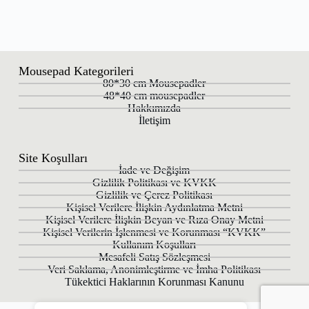
Mousepad Kategorileri
80*30 cm Mousepadler
48*40 cm mousepadler
Hakkımızda
İletişim
Site Koşulları
İade ve Değişim
Gizlilik Politikası ve KVKK
Gizlilik ve Çerez Politikası
Kişisel Verilere İlişkin Aydınlatma Metni
Kişisel Verilere İlişkin Beyan ve Rıza Onay Metni
Kişisel Verilerin İşlenmesi ve Korunması “KVKK”
Kullanım Koşulları
Mesafeli Satış Sözleşmesi
Veri Saklama, Anonimleştirme ve İmha Politikası
Tükektici Haklarının Korunması Kanunu