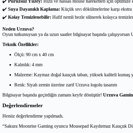
✔️
Pürüzsüz Yüzey:
Hızlı ve hassas mouse hareketleri için optimize e
✔️
Suya Dayanıklı Kaplama:
Küçük sıvı dökülmelerine karşı ekstra
✔️
Kolay Temizlenebilir:
Hafif nemli bezle silinerek kolayca temizlen
Neden Urzuva?
Oyun tutkunuysan ya da uzun saatler bilgisayar başında çalışıyorsa
Teknik Özellikler:
Ölçü: 90 cm x 40 cm
Kalınlık: 4 mm
Malzeme: Kaymaz doğal kauçuk taban, yüksek kaliteli kumaş 
Renk: Siyah zemin üzerine zarif Urzuva logolu tasarım
Bilgisayar başında geçirdiğin zamanı keyfe dönüştür!
Urzuva Gamin
Değerlendirmeler
Henüz değerlendirme yapılmadı.
“Sakura Moonrise Gaming oyuncu Mousepad Kaydırmaz Kauçuk Dikişl