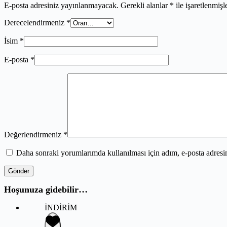
E-posta adresiniz yayınlanmayacak.
Gerekli alanlar
*
ile işaretlenmişl
Derecelendirmeniz
*
İsim
*
E-posta
*
Değerlendirmeniz
*
Daha sonraki yorumlarımda kullanılması için adım, e-posta adresim
Gönder
Hoşunuza gidebilir…
İNDİRİM