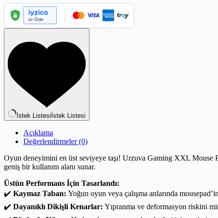
İstek Listesi
İstek Listesi
Açıklama
Değerlendirmeler (0)
Oyun deneyimini en üst seviyeye taşı! Urzuva Gaming XXL Mouse Pad,
geniş bir kullanım alanı sunar.
Üstün Performans İçin Tasarlandı:
✔️
Kaymaz Taban:
Yoğun oyun veya çalışma anlarında mousepad’in s
✔️
Dayanıklı Dikişli Kenarlar:
Yıpranma ve deformasyon riskini mini