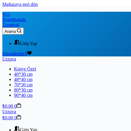
Mağazaya geri dön
N11
Hepsiburada
Trendyol
Arama
Giriş Yap
Favorilerim
0
Urzuva
Kişiye Özel
40*30 cm
48*40 cm
70*30 cm
80*30 cm
90*40 cm
₺
0.00
0
Urzuva
₺
0.00
0
Giriş Yap