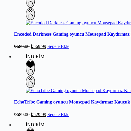
Encoded Darkness Gaming oyuncu Mousepad Kaydırmaz 
₺
689.00
₺
569.99
Sepete Ekle
İNDİRİM
EchoTribe Gaming oyuncu Mousepad Kaydırmaz Kauçuk D
₺
689.00
₺
529.99
Sepete Ekle
İNDİRİM