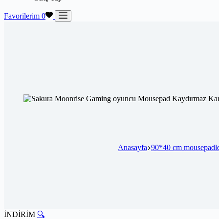
Favorilerim
0
Anasayfa
90*40 cm mousepadl
İNDİRİM
🔍