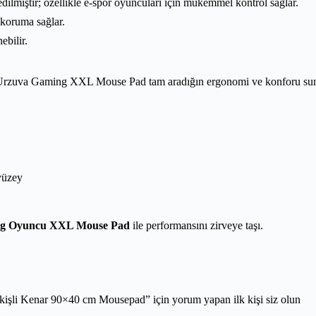
dilmiştir; özellikle e-spor oyuncuları için mükemmel kontrol sağlar.
 koruma sağlar.
ebilir.
n Urzuva Gaming XXL Mouse Pad tam aradığın ergonomi ve konforu sunar
yüzey
g Oyuncu XXL Mouse Pad
ile performansını zirveye taşı.
i Kenar 90×40 cm Mousepad” için yorum yapan ilk kişi siz olun