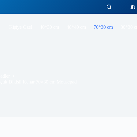
Space Disco Party Gaming oyuncu Mousepad Kaydırmaz Kauçuk Dikişli Kenar 70×30 cm Mousepad
Kişiye Özel
40*30 cm
48*40 cm
70*30 cm
80*30 
adler
çuk Dikişli Kenar 70×30 cm Mousepad