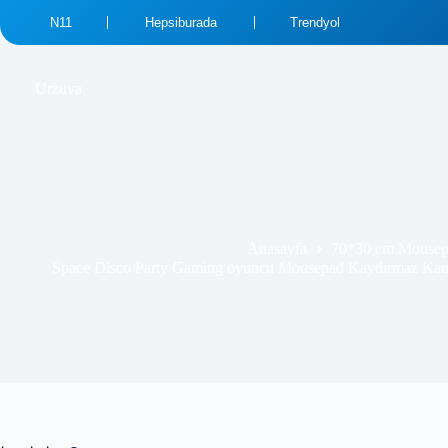
N11
Hepsiburada
Trendyol
₺
689.00
₺
389.99
Urzuva
Anasayfa
70*30 cm Mousep
Space Disco Party Gaming oyuncu Mousepad Kaydırmaz Kau