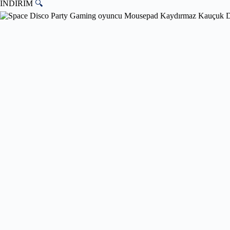
İNDİRİM
🔍