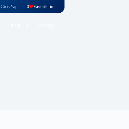
Giriş Yap
0
Favorilerim
Sepete Ekle
cm
90*40 cm
0
₺
0.00