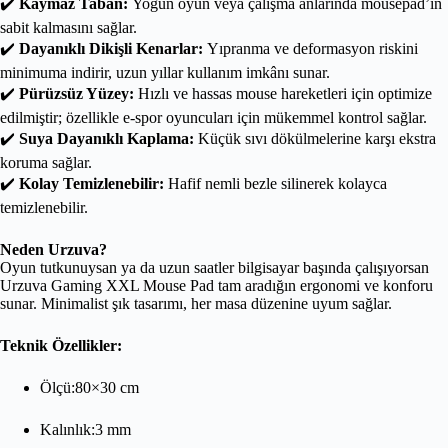
✔️
Kaymaz Taban:
Yoğun oyun veya çalışma anlarında mousepad’in
sabit kalmasını sağlar.
✔️
Dayanıklı Dikişli Kenarlar:
Yıpranma ve deformasyon riskini
minimuma indirir, uzun yıllar kullanım imkânı sunar.
✔️
Pürüzsüz Yüzey:
Hızlı ve hassas mouse hareketleri için optimize
edilmiştir; özellikle e-spor oyuncuları için mükemmel kontrol sağlar.
✔️
Suya Dayanıklı Kaplama:
Küçük sıvı dökülmelerine karşı ekstra
koruma sağlar.
✔️
Kolay Temizlenebilir:
Hafif nemli bezle silinerek kolayca
temizlenebilir.
Neden Urzuva?
Oyun tutkunuysan ya da uzun saatler bilgisayar başında çalışıyorsan
Urzuva Gaming XXL Mouse Pad tam aradığın ergonomi ve konforu
sunar. Minimalist şık tasarımı, her masa düzenine uyum sağlar.
Teknik Özellikler:
Ölçü:80×30 cm
Kalınlık:3 mm