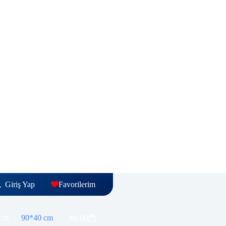
Giriş Yap
Favorilerim
 cm
90*40 cm
₺
0.00