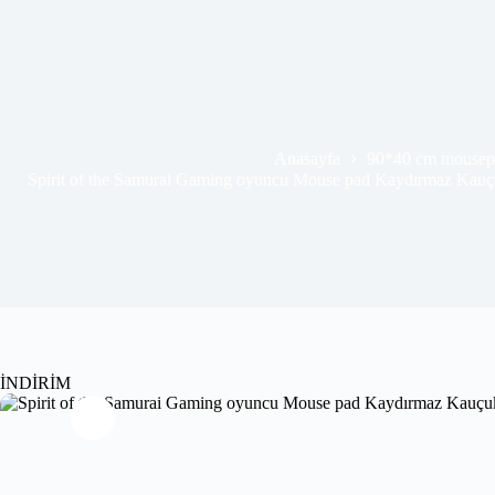
Anasayfa
90*40 cm mousep
Spirit of the Samurai Gaming oyuncu Mouse pad Kaydırmaz Kau
İNDİRİM