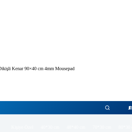
 Dikişli Kenar 90×40 cm 4mm Mousepad
Kişiye Özel
40*30 cm
48*40 cm
70*30 cm
80*30