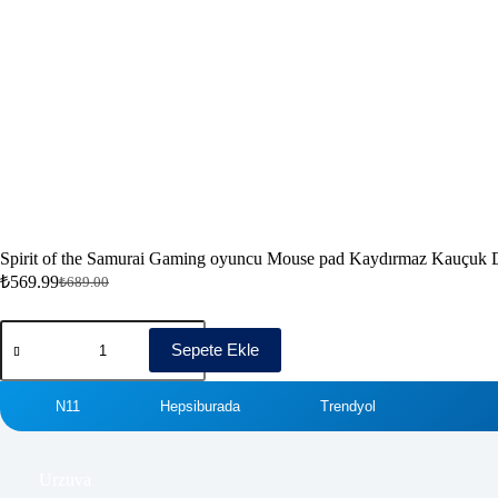
Spirit of the Samurai Gaming oyuncu Mouse pad Kaydırmaz Kauçuk
₺
569.99
₺
689.00
Sepete Ekle
N11
Hepsiburada
Trendyol
Urzuva