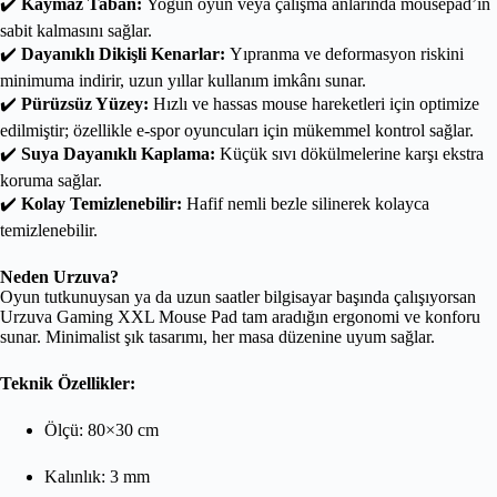
✔️
Kaymaz Taban:
Yoğun oyun veya çalışma anlarında mousepad’in
sabit kalmasını sağlar.
✔️
Dayanıklı Dikişli Kenarlar:
Yıpranma ve deformasyon riskini
minimuma indirir, uzun yıllar kullanım imkânı sunar.
✔️
Pürüzsüz Yüzey:
Hızlı ve hassas mouse hareketleri için optimize
edilmiştir; özellikle e-spor oyuncuları için mükemmel kontrol sağlar.
✔️
Suya Dayanıklı Kaplama:
Küçük sıvı dökülmelerine karşı ekstra
koruma sağlar.
✔️
Kolay Temizlenebilir:
Hafif nemli bezle silinerek kolayca
temizlenebilir.
Neden Urzuva?
Oyun tutkunuysan ya da uzun saatler bilgisayar başında çalışıyorsan
Urzuva Gaming XXL Mouse Pad tam aradığın ergonomi ve konforu
sunar. Minimalist şık tasarımı, her masa düzenine uyum sağlar.
Teknik Özellikler:
Ölçü: 80×30 cm
Kalınlık: 3 mm