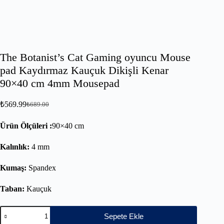
The Botanist’s Cat Gaming oyuncu Mouse
pad Kaydırmaz Kauçuk Dikişli Kenar
90×40 cm 4mm Mousepad
₺
569.99
₺
689.00
Ürün Ölçüleri :
90×40 cm
Kalınlık:
4 mm
Kumaş:
Spandex
Taban:
Kauçuk
Sepete Ekle