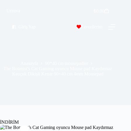
The Botanist’s Cat Gaming oyuncu Mouse pad Kaydırmaz Kauçuk Dikişli Kenar 90×40 cm 4mm Mousepad
Urzuva
Sepete Ekle
₺
0.00
₺
569.99
₺
689.00
Giriş Yap
Favorilerim
Anasayfa
90*40 cm mousepadler
The Botanist’s Cat Gaming oyuncu Mouse pad Kaydırmaz
Kauçuk Dikişli Kenar 90×40 cm 4mm Mousepad
İNDİRİM