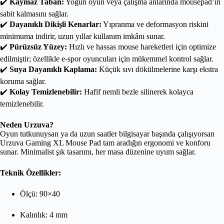
✔️
Kaymaz Taban:
Yoğun oyun veya çalışma anlarında mousepad’in
sabit kalmasını sağlar.
✔️
Dayanıklı Dikişli Kenarlar:
Yıpranma ve deformasyon riskini
minimuma indirir, uzun yıllar kullanım imkânı sunar.
✔️
Pürüzsüz Yüzey:
Hızlı ve hassas mouse hareketleri için optimize
edilmiştir; özellikle e-spor oyuncuları için mükemmel kontrol sağlar.
✔️
Suya Dayanıklı Kaplama:
Küçük sıvı dökülmelerine karşı ekstra
koruma sağlar.
✔️
Kolay Temizlenebilir:
Hafif nemli bezle silinerek kolayca
temizlenebilir.
Neden Urzuva?
Oyun tutkunuysan ya da uzun saatler bilgisayar başında çalışıyorsan
Urzuva Gaming XL Mouse Pad tam aradığın ergonomi ve konforu
sunar. Minimalist şık tasarımı, her masa düzenine uyum sağlar.
Teknik Özellikler:
Ölçü: 90×40
Kalınlık: 4 mm