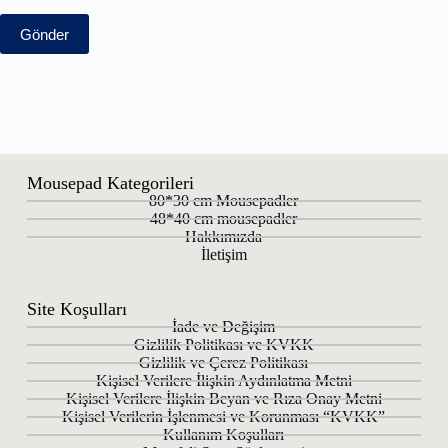
Gönder
Mousepad Kategorileri
80*30 cm Mousepadler
48*40 cm mousepadler
Hakkımızda
İletişim
Site Koşulları
İade ve Değişim
Gizlilik Politikası ve KVKK
Gizlilik ve Çerez Politikası
Kişisel Verilere İlişkin Aydınlatma Metni
Kişisel Verilere İlişkin Beyan ve Rıza Onay Metni
Kişisel Verilerin İşlenmesi ve Korunması “KVKK”
Kullanım Koşulları