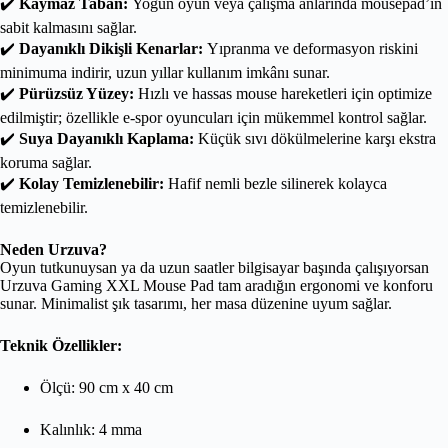
✔️
Kaymaz Taban:
Yoğun oyun veya çalışma anlarında mousepad’in
sabit kalmasını sağlar.
✔️
Dayanıklı Dikişli Kenarlar:
Yıpranma ve deformasyon riskini
minimuma indirir, uzun yıllar kullanım imkânı sunar.
✔️
Pürüzsüz Yüzey:
Hızlı ve hassas mouse hareketleri için optimize
edilmiştir; özellikle e-spor oyuncuları için mükemmel kontrol sağlar.
✔️
Suya Dayanıklı Kaplama:
Küçük sıvı dökülmelerine karşı ekstra
koruma sağlar.
✔️
Kolay Temizlenebilir:
Hafif nemli bezle silinerek kolayca
temizlenebilir.
Neden Urzuva?
Oyun tutkunuysan ya da uzun saatler bilgisayar başında çalışıyorsan
Urzuva Gaming XXL Mouse Pad tam aradığın ergonomi ve konforu
sunar. Minimalist şık tasarımı, her masa düzenine uyum sağlar.
Teknik Özellikler:
Ölçü: 90 cm x 40 cm
Kalınlık: 4 mma