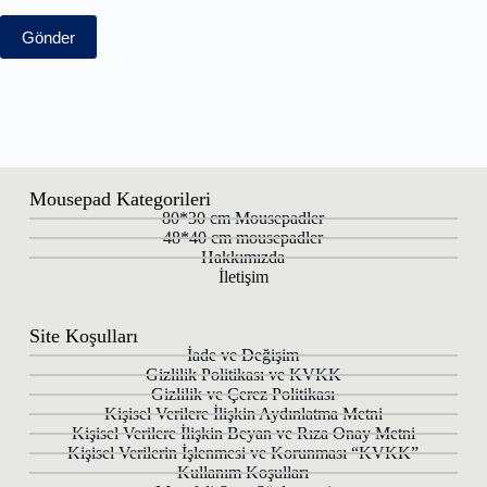
Gönder
Mousepad Kategorileri
80*30 cm Mousepadler
48*40 cm mousepadler
Hakkımızda
İletişim
Site Koşulları
İade ve Değişim
Gizlilik Politikası ve KVKK
Gizlilik ve Çerez Politikası
Kişisel Verilere İlişkin Aydınlatma Metni
Kişisel Verilere İlişkin Beyan ve Rıza Onay Metni
Kişisel Verilerin İşlenmesi ve Korunması “KVKK”
Kullanım Koşulları