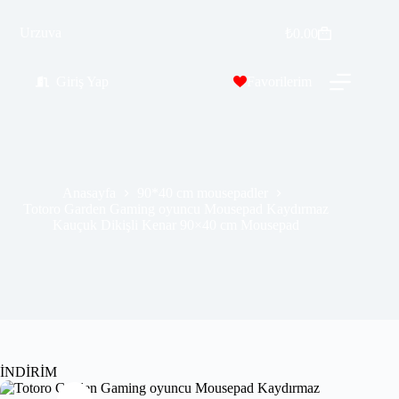
Totoro Garden Gaming oyuncu Mousepad Kaydırmaz Kauçuk Dikişli Kenar 90×40 cm Mousepad
Urzuva
Sepete Ekle
₺
0.00
₺
569.99
₺
689.00
Giriş Yap
Favorilerim
Anasayfa
90*40 cm mousepadler
Totoro Garden Gaming oyuncu Mousepad Kaydırmaz
Kauçuk Dikişli Kenar 90×40 cm Mousepad
İNDİRİM