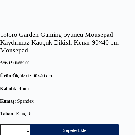
Totoro Garden Gaming oyuncu Mousepad
Kaydırmaz Kauçuk Dikişli Kenar 90×40 cm
Mousepad
₺
569.99
₺
689.00
Ürün Ölçüleri :
90×40 cm
Kalınlık:
4mm
Kumaş:
Spandex
Taban:
Kauçuk
Sepete Ekle