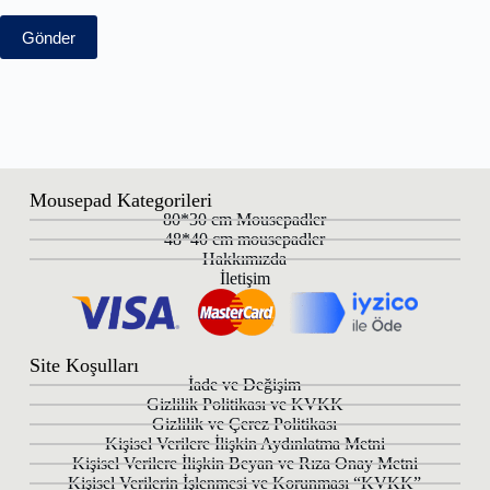
Gönder
Mousepad Kategorileri
80*30 cm Mousepadler
48*40 cm mousepadler
Hakkımızda
İletişim
Site Koşulları
İade ve Değişim
Gizlilik Politikası ve KVKK
Gizlilik ve Çerez Politikası
Kişisel Verilere İlişkin Aydınlatma Metni
Kişisel Verilere İlişkin Beyan ve Rıza Onay Metni
Kişisel Verilerin İşlenmesi ve Korunması “KVKK”