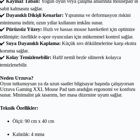
✔️
Kaymaz Taban:
Yoğun oyun veya çalışma anlarında mousepad’in
sabit kalmasını sağlar.
✔️
Dayanıklı Dikişli Kenarlar:
Yıpranma ve deformasyon riskini
minimuma indirir, uzun yıllar kullanım imkânı sunar.
✔️
Pürüzsüz Yüzey:
Hızlı ve hassas mouse hareketleri için optimize
edilmiştir; özellikle e-spor oyuncuları için mükemmel kontrol sağlar.
✔️
Suya Dayanıklı Kaplama:
Küçük sıvı dökülmelerine karşı ekstra
koruma sağlar.
✔️
Kolay Temizlenebilir:
Hafif nemli bezle silinerek kolayca
temizlenebilir.
Neden Urzuva?
Oyun tutkunuysan ya da uzun saatler bilgisayar başında çalışıyorsan
Urzuva Gaming XXL Mouse Pad tam aradığın ergonomi ve konforu
sunar. Minimalist şık tasarımı, her masa düzenine uyum sağlar.
Teknik Özellikler:
Ölçü: 90 cm x 40 cm
Kalınlık: 4 mma