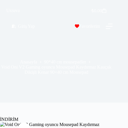
Void Oni V2 Gaming oyuncu Mousepad Kaydırmaz Kauçuk Dikişli Kenar 90×40 cm Mousepad
Urzuva
Sepete Ekle
₺
0.00
₺
569.99
₺
689.00
Giriş Yap
Favorilerim
Anasayfa
90*40 cm mousepadler
Void Oni V2 Gaming oyuncu Mousepad Kaydırmaz Kauçuk
Dikişli Kenar 90×40 cm Mousepad
İNDİRİM