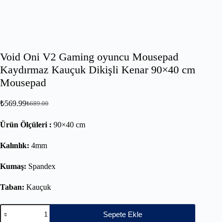
Void Oni V2 Gaming oyuncu Mousepad
Kaydırmaz Kauçuk Dikişli Kenar 90×40 cm
Mousepad
₺
569.99
₺
689.00
Ürün Ölçüleri :
90×40 cm
Kalınlık:
4mm
Kumaş:
Spandex
Taban:
Kauçuk
Sepete Ekle