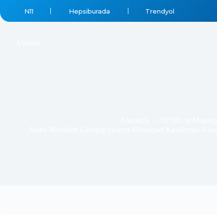
N11
Hepsiburada
Trendyol
Urzuva
Anasayfa
70*30 cm Mousep
Araba Modelleri Gaming oyuncu Mousepad Kaydırmaz Kauç