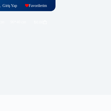
Giriş Yap
Favorilerim
 cm
90*40 cm
₺
0.00