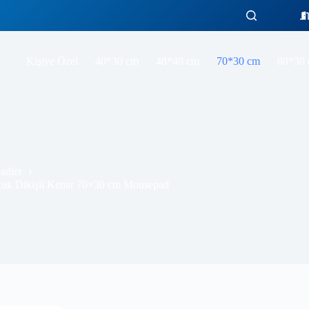
Kişiye Özel
40*30 cm
48*40 cm
70*30 cm
80*30
adler
uk Dikişli Kenar 70×30 cm Mousepad