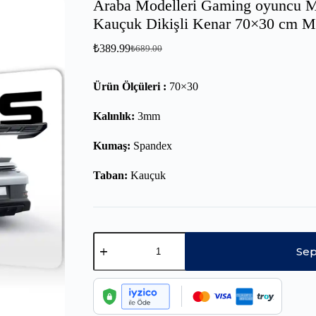
Araba Modelleri Gaming oyuncu 
Kauçuk Dikişli Kenar 70×30 cm 
₺
389.99
₺
689.00
Ürün Ölçüleri :
70×30
Kalınlık:
3mm
Kumaş:
Spandex
Taban:
Kauçuk
Sep