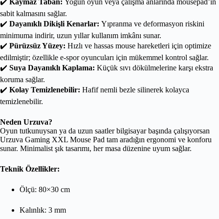
✔️
Kaymaz Taban:
Yoğun oyun veya çalışma anlarında mousepad’in
sabit kalmasını sağlar.
✔️
Dayanıklı Dikişli Kenarlar:
Yıpranma ve deformasyon riskini
minimuma indirir, uzun yıllar kullanım imkânı sunar.
✔️
Pürüzsüz Yüzey:
Hızlı ve hassas mouse hareketleri için optimize
edilmiştir; özellikle e-spor oyuncuları için mükemmel kontrol sağlar.
✔️
Suya Dayanıklı Kaplama:
Küçük sıvı dökülmelerine karşı ekstra
koruma sağlar.
✔️
Kolay Temizlenebilir:
Hafif nemli bezle silinerek kolayca
temizlenebilir.
Neden Urzuva?
Oyun tutkunuysan ya da uzun saatler bilgisayar başında çalışıyorsan
Urzuva Gaming XXL Mouse Pad tam aradığın ergonomi ve konforu
sunar. Minimalist şık tasarımı, her masa düzenine uyum sağlar.
Teknik Özellikler:
Ölçü: 80×30 cm
Kalınlık: 3 mm