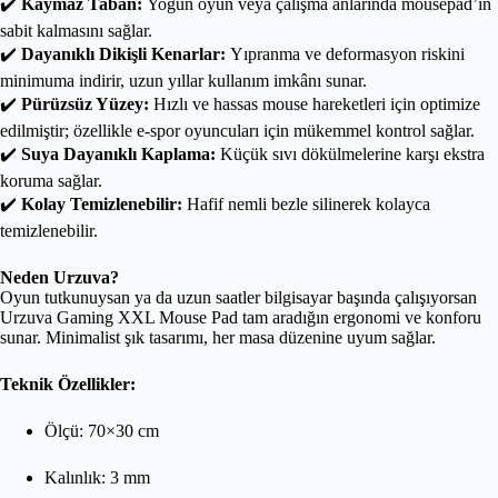
✔️
Kaymaz Taban:
Yoğun oyun veya çalışma anlarında mousepad’in
sabit kalmasını sağlar.
✔️
Dayanıklı Dikişli Kenarlar:
Yıpranma ve deformasyon riskini
minimuma indirir, uzun yıllar kullanım imkânı sunar.
✔️
Pürüzsüz Yüzey:
Hızlı ve hassas mouse hareketleri için optimize
edilmiştir; özellikle e-spor oyuncuları için mükemmel kontrol sağlar.
✔️
Suya Dayanıklı Kaplama:
Küçük sıvı dökülmelerine karşı ekstra
koruma sağlar.
✔️
Kolay Temizlenebilir:
Hafif nemli bezle silinerek kolayca
temizlenebilir.
Neden Urzuva?
Oyun tutkunuysan ya da uzun saatler bilgisayar başında çalışıyorsan
Urzuva Gaming XXL Mouse Pad tam aradığın ergonomi ve konforu
sunar. Minimalist şık tasarımı, her masa düzenine uyum sağlar.
Teknik Özellikler:
Ölçü: 70×30 cm
Kalınlık: 3 mm