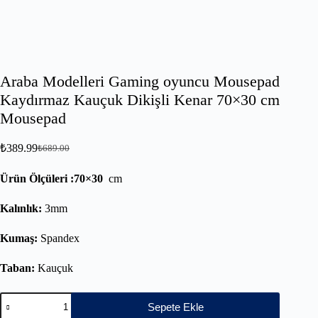
Araba Modelleri Gaming oyuncu Mousepad
Kaydırmaz Kauçuk Dikişli Kenar 70×30 cm
Mousepad
₺
389.99
₺
689.00
Ürün Ölçüleri :70×30
cm
Kalınlık:
3mm
Kumaş:
Spandex
Taban:
Kauçuk
Sepete Ekle