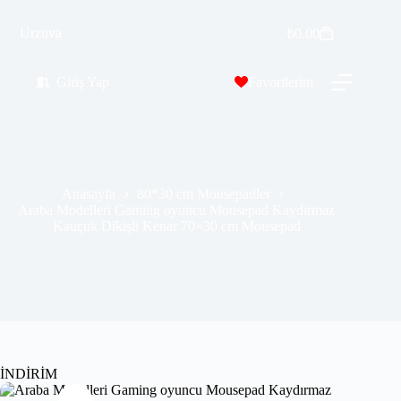
Araba Modelleri Gaming oyuncu Mousepad Kaydırmaz Kauçuk Dikişli Kenar 70×30 cm Mousepad
Urzuva
Sepete Ekle
₺
0.00
₺
389.99
₺
689.00
Giriş Yap
Favorilerim
Anasayfa
80*30 cm Mousepadler
Araba Modelleri Gaming oyuncu Mousepad Kaydırmaz
Kauçuk Dikişli Kenar 70×30 cm Mousepad
İNDİRİM