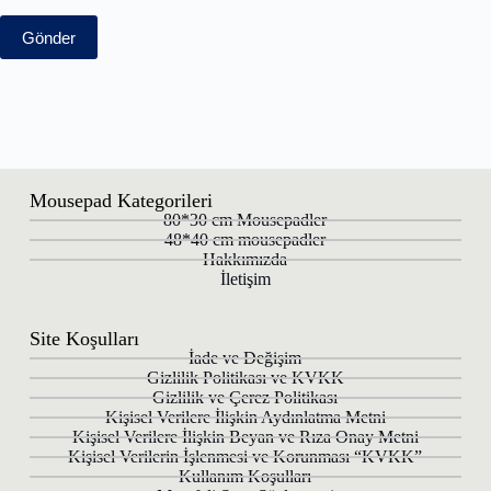
Gönder
Mousepad Kategorileri
80*30 cm Mousepadler
48*40 cm mousepadler
Hakkımızda
İletişim
Site Koşulları
İade ve Değişim
Gizlilik Politikası ve KVKK
Gizlilik ve Çerez Politikası
Kişisel Verilere İlişkin Aydınlatma Metni
Kişisel Verilere İlişkin Beyan ve Rıza Onay Metni
Kişisel Verilerin İşlenmesi ve Korunması “KVKK”
Kullanım Koşulları