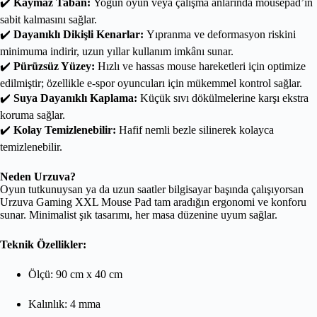
✔️
Kaymaz Taban:
Yoğun oyun veya çalışma anlarında mousepad’in
sabit kalmasını sağlar.
✔️
Dayanıklı Dikişli Kenarlar:
Yıpranma ve deformasyon riskini
minimuma indirir, uzun yıllar kullanım imkânı sunar.
✔️
Pürüzsüz Yüzey:
Hızlı ve hassas mouse hareketleri için optimize
edilmiştir; özellikle e-spor oyuncuları için mükemmel kontrol sağlar.
✔️
Suya Dayanıklı Kaplama:
Küçük sıvı dökülmelerine karşı ekstra
koruma sağlar.
✔️
Kolay Temizlenebilir:
Hafif nemli bezle silinerek kolayca
temizlenebilir.
Neden Urzuva?
Oyun tutkunuysan ya da uzun saatler bilgisayar başında çalışıyorsan
Urzuva Gaming XXL Mouse Pad tam aradığın ergonomi ve konforu
sunar. Minimalist şık tasarımı, her masa düzenine uyum sağlar.
Teknik Özellikler:
Ölçü: 90 cm x 40 cm
Kalınlık: 4 mma