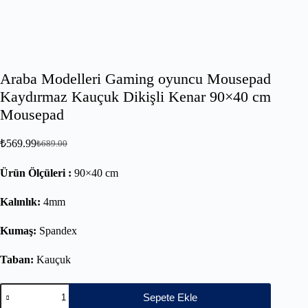
Araba Modelleri Gaming oyuncu Mousepad
Kaydırmaz Kauçuk Dikişli Kenar 90×40 cm
Mousepad
₺
569.99
₺
689.00
Ürün Ölçüleri :
90×40 cm
Kalınlık:
4mm
Kumaş:
Spandex
Taban:
Kauçuk
Sepete Ekle