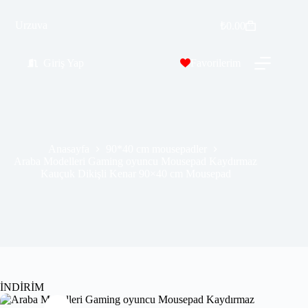
Araba Modelleri Gaming oyuncu Mousepad Kaydırmaz Kauçuk Dikişli Kenar 90×40 cm Mousepad
Urzuva
Sepete Ekle
₺
0.00
₺
569.99
₺
689.00
Giriş Yap
Favorilerim
Anasayfa
90*40 cm mousepadler
Araba Modelleri Gaming oyuncu Mousepad Kaydırmaz
Kauçuk Dikişli Kenar 90×40 cm Mousepad
İNDİRİM