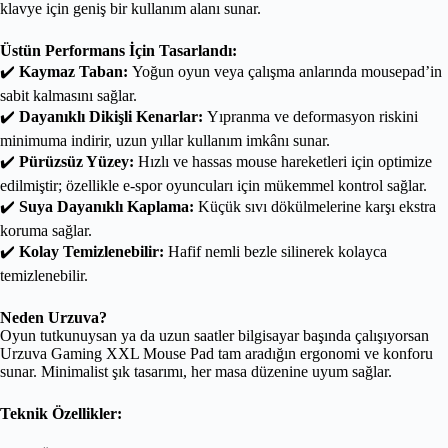
klavye için geniş bir kullanım alanı sunar.
Üstün Performans İçin Tasarlandı:
✔️
Kaymaz Taban:
Yoğun oyun veya çalışma anlarında mousepad’in
sabit kalmasını sağlar.
✔️
Dayanıklı Dikişli Kenarlar:
Yıpranma ve deformasyon riskini
minimuma indirir, uzun yıllar kullanım imkânı sunar.
✔️
Pürüzsüz Yüzey:
Hızlı ve hassas mouse hareketleri için optimize
edilmiştir; özellikle e-spor oyuncuları için mükemmel kontrol sağlar.
✔️
Suya Dayanıklı Kaplama:
Küçük sıvı dökülmelerine karşı ekstra
koruma sağlar.
✔️
Kolay Temizlenebilir:
Hafif nemli bezle silinerek kolayca
temizlenebilir.
Neden Urzuva?
Oyun tutkunuysan ya da uzun saatler bilgisayar başında çalışıyorsan
Urzuva Gaming XXL Mouse Pad tam aradığın ergonomi ve konforu
sunar. Minimalist şık tasarımı, her masa düzenine uyum sağlar.
Teknik Özellikler: