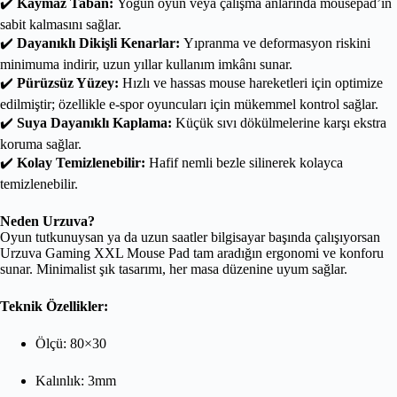
✔️
Kaymaz Taban:
Yoğun oyun veya çalışma anlarında mousepad’in
sabit kalmasını sağlar.
✔️
Dayanıklı Dikişli Kenarlar:
Yıpranma ve deformasyon riskini
minimuma indirir, uzun yıllar kullanım imkânı sunar.
✔️
Pürüzsüz Yüzey:
Hızlı ve hassas mouse hareketleri için optimize
edilmiştir; özellikle e-spor oyuncuları için mükemmel kontrol sağlar.
✔️
Suya Dayanıklı Kaplama:
Küçük sıvı dökülmelerine karşı ekstra
koruma sağlar.
✔️
Kolay Temizlenebilir:
Hafif nemli bezle silinerek kolayca
temizlenebilir.
Neden Urzuva?
Oyun tutkunuysan ya da uzun saatler bilgisayar başında çalışıyorsan
Urzuva Gaming XXL Mouse Pad tam aradığın ergonomi ve konforu
sunar. Minimalist şık tasarımı, her masa düzenine uyum sağlar.
Teknik Özellikler:
Ölçü: 80×30
Kalınlık: 3mm