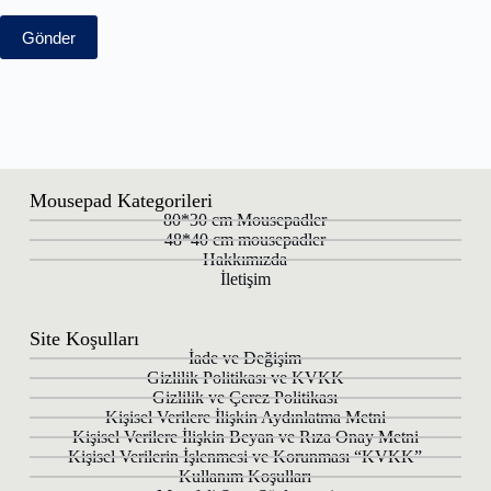
Gönder
Mousepad Kategorileri
80*30 cm Mousepadler
48*40 cm mousepadler
Hakkımızda
İletişim
Site Koşulları
İade ve Değişim
Gizlilik Politikası ve KVKK
Gizlilik ve Çerez Politikası
Kişisel Verilere İlişkin Aydınlatma Metni
Kişisel Verilere İlişkin Beyan ve Rıza Onay Metni
Kişisel Verilerin İşlenmesi ve Korunması “KVKK”
Kullanım Koşulları