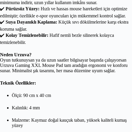
minimuma indirir, uzun yıllar kullanım imkânı sunar.
✔️
Pürüzsüz Yüzey:
Hızlı ve hassas mouse hareketleri için optimize
edilmiştir; özellikle e-spor oyuncuları için mükemmel kontrol sağlar.
✔️
Suya Dayanıklı Kaplama:
Küçük sıvı dökülmelerine karşı ekstra
koruma sağlar.
✔️
Kolay Temizlenebilir:
Hafif nemli bezle silinerek kolayca
temizlenebilir.
Neden Urzuva?
Oyun tutkunuysan ya da uzun saatler bilgisayar başında çalışıyorsan
Urzuva Gaming XXL Mouse Pad tam aradığın ergonomi ve konforu
sunar. Minimalist şık tasarımı, her masa düzenine uyum sağlar.
Teknik Özellikler:
Ölçü: 90 cm x 40 cm
Kalınlık: 4 mm
Malzeme: Kaymaz doğal kauçuk taban, yüksek kaliteli kumaş
yüzey