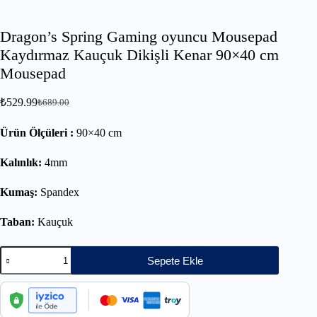
Dragon’s Spring Gaming oyuncu Mousepad
Kaydırmaz Kauçuk Dikişli Kenar 90×40 cm
Mousepad
₺
529.99
₺
689.00
Ürün Ölçüleri :
90×40 cm
Kalınlık:
4mm
Kumaş:
Spandex
Taban:
Kauçuk
Sepete Ekle