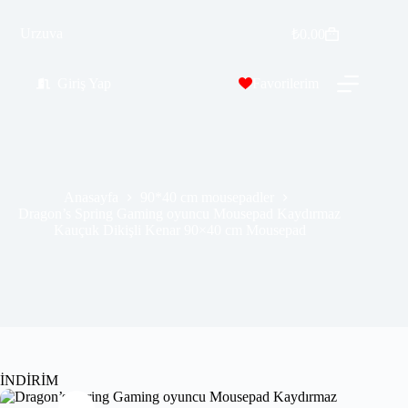
Dragon’s Spring Gaming oyuncu Mousepad Kaydırmaz Kauçuk Dikişli Kenar 90×40 cm Mousepad
Urzuva
Sepete Ekle
₺
0.00
₺
529.99
₺
689.00
Giriş Yap
Favorilerim
Anasayfa
90*40 cm mousepadler
Dragon’s Spring Gaming oyuncu Mousepad Kaydırmaz
Kauçuk Dikişli Kenar 90×40 cm Mousepad
İNDİRİM