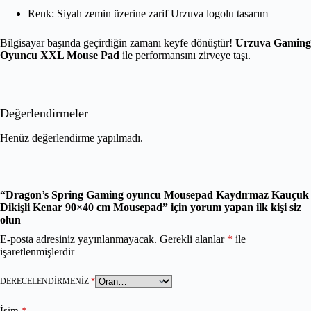
Renk: Siyah zemin üzerine zarif Urzuva logolu tasarım
Bilgisayar başında geçirdiğin zamanı keyfe dönüştür!
Urzuva Gaming
Oyuncu XXL Mouse Pad
ile performansını zirveye taşı.
Değerlendirmeler
Henüz değerlendirme yapılmadı.
“Dragon’s Spring Gaming oyuncu Mousepad Kaydırmaz Kauçuk
Dikişli Kenar 90×40 cm Mousepad” için yorum yapan ilk kişi siz
olun
E-posta adresiniz yayınlanmayacak.
Gerekli alanlar
*
ile
işaretlenmişlerdir
DERECELENDIRMENIZ
*
İsim
*