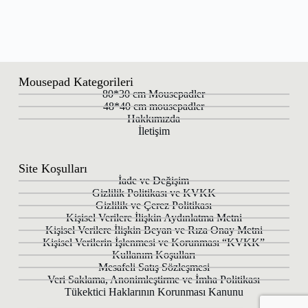
Mousepad Kategorileri
80*30 cm Mousepadler
48*40 cm mousepadler
Hakkımızda
İletişim
Site Koşulları
İade ve Değişim
Gizlilik Politikası ve KVKK
Gizlilik ve Çerez Politikası
Kişisel Verilere İlişkin Aydınlatma Metni
Kişisel Verilere İlişkin Beyan ve Rıza Onay Metni
Kişisel Verilerin İşlenmesi ve Korunması “KVKK”
Kullanım Koşulları
Mesafeli Satış Sözleşmesi
Veri Saklama, Anonimleştirme ve İmha Politikası
Tükektici Haklarının Korunması Kanunu