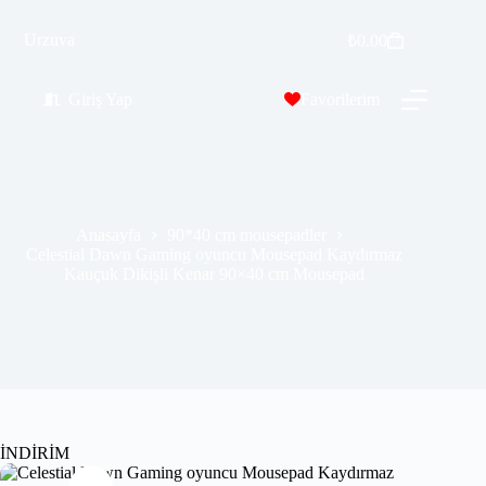
Celestial Dawn Gaming oyuncu Mousepad Kaydırmaz Kauçuk Dikişli Kenar 90×40 cm Mousepad
Urzuva
Sepete Ekle
₺
0.00
₺
569.99
₺
689.00
Giriş Yap
Favorilerim
Anasayfa
90*40 cm mousepadler
Celestial Dawn Gaming oyuncu Mousepad Kaydırmaz
Kauçuk Dikişli Kenar 90×40 cm Mousepad
İNDİRİM