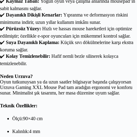
✔️
Kaymaz Taban:
Yoğun oyun veya çalışma anlarında mousepad’in
sabit kalmasını sağlar.
✔️
Dayanıklı Dikişli Kenarlar:
Yıpranma ve deformasyon riskini
minimuma indirir, uzun yıllar kullanım imkânı sunar.
✔️
Pürüzsüz Yüzey:
Hızlı ve hassas mouse hareketleri için optimize
edilmiştir; özellikle e-spor oyuncuları için mükemmel kontrol sağlar.
✔️
Suya Dayanıklı Kaplama:
Küçük sıvı dökülmelerine karşı ekstra
koruma sağlar.
✔️
Kolay Temizlenebilir:
Hafif nemli bezle silinerek kolayca
temizlenebilir.
Neden Urzuva?
Oyun tutkunuysan ya da uzun saatler bilgisayar başında çalışıyorsan
Urzuva Gaming XXL Mouse Pad tam aradığın ergonomi ve konforu
sunar. Minimalist şık tasarımı, her masa düzenine uyum sağlar.
Teknik Özellikler:
Ölçü:90×40 cm
Kalınlık:4 mm