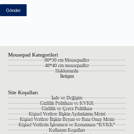
Gönder
Mousepad Kategorileri
80*30 cm Mousepadler
48*40 cm mousepadler
Hakkımızda
İletişim
Site Koşulları
İade ve Değişim
Gizlilik Politikası ve KVKK
Gizlilik ve Çerez Politikası
Kişisel Verilere İlişkin Aydınlatma Metni
Kişisel Verilere İlişkin Beyan ve Rıza Onay Metni
Kişisel Verilerin İşlenmesi ve Korunması “KVKK”
Kullanım Koşulları