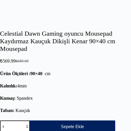
Celestial Dawn Gaming oyuncu Mousepad
Kaydırmaz Kauçuk Dikişli Kenar 90×40 cm
Mousepad
₺
569.99
₺
689.00
Ürün Ölçüleri :90×40
cm
Kalınlık:
4mm
Kumaş:
Spandex
Taban:
Kauçuk
Sepete Ekle