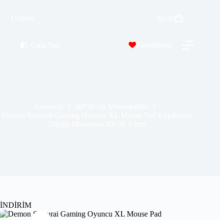
Demon Samurai Gaming Oyuncu XL Mouse Pad Kaydırmaz Dikişli Mousepad 40×30 3 mm
Urzuva
Sepete Ekle
₺
0.00
₺
309.99
₺
459.00
Giriş Yap
Favorilerim
Anasayfa
40*30 cm Mousepadler
Demon Samurai Gaming Oyuncu XL Mouse Pad Kaydırmaz
Dikişli Mousepad 40×30 3 mm
İNDİRİM