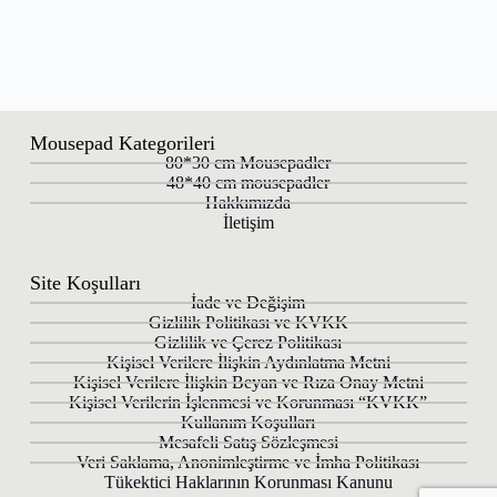
Mousepad Kategorileri
80*30 cm Mousepadler
48*40 cm mousepadler
Hakkımızda
İletişim
Site Koşulları
İade ve Değişim
Gizlilik Politikası ve KVKK
Gizlilik ve Çerez Politikası
Kişisel Verilere İlişkin Aydınlatma Metni
Kişisel Verilere İlişkin Beyan ve Rıza Onay Metni
Kişisel Verilerin İşlenmesi ve Korunması “KVKK”
Kullanım Koşulları
Mesafeli Satış Sözleşmesi
Veri Saklama, Anonimleştirme ve İmha Politikası
Tükektici Haklarının Korunması Kanunu