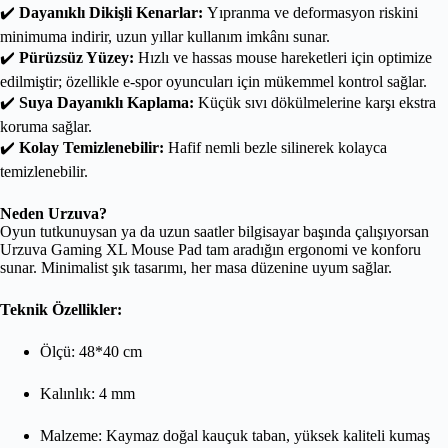
✔️
Dayanıklı Dikişli Kenarlar:
Yıpranma ve deformasyon riskini
minimuma indirir, uzun yıllar kullanım imkânı sunar.
✔️
Pürüzsüz Yüzey:
Hızlı ve hassas mouse hareketleri için optimize
edilmiştir; özellikle e-spor oyuncuları için mükemmel kontrol sağlar.
✔️
Suya Dayanıklı Kaplama:
Küçük sıvı dökülmelerine karşı ekstra
koruma sağlar.
✔️
Kolay Temizlenebilir:
Hafif nemli bezle silinerek kolayca
temizlenebilir.
Neden Urzuva?
Oyun tutkunuysan ya da uzun saatler bilgisayar başında çalışıyorsan
Urzuva Gaming XL Mouse Pad tam aradığın ergonomi ve konforu
sunar. Minimalist şık tasarımı, her masa düzenine uyum sağlar.
Teknik Özellikler:
Ölçü: 48*40 cm
Kalınlık: 4 mm
Malzeme: Kaymaz doğal kauçuk taban, yüksek kaliteli kumaş