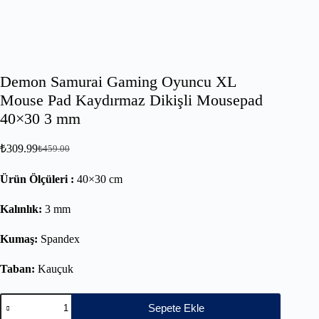
Demon Samurai Gaming Oyuncu XL
Mouse Pad Kaydırmaz Dikişli Mousepad
40×30 3 mm
₺
309.99
₺
459.00
Ürün Ölçüleri :
40×30 cm
Kalınlık:
3 mm
Kumaş:
Spandex
Taban:
Kauçuk
Sepete Ekle