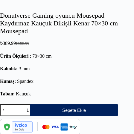
Donutverse Gaming oyuncu Mousepad
Kaydırmaz Kauçuk Dikişli Kenar 70×30 cm
Mousepad
₺
389.99
₺
689.00
Ürün Ölçüleri :
70×30 cm
Kalınlık:
3 mm
Kumaş:
Spandex
Taban:
Kauçuk
Sepete Ekle