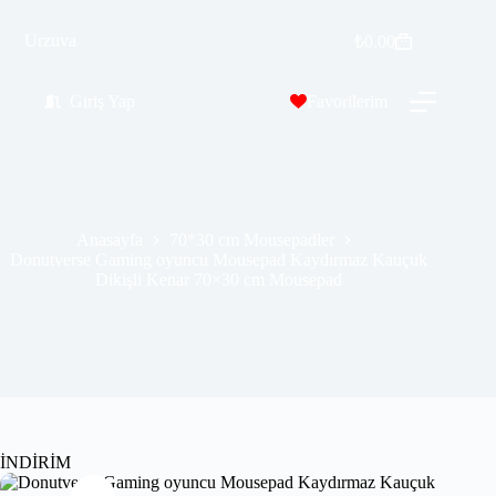
Donutverse Gaming oyuncu Mousepad Kaydırmaz Kauçuk Dikişli Kenar 70×30 cm Mousepad
Urzuva
Sepete Ekle
₺
0.00
₺
389.99
₺
689.00
Giriş Yap
Favorilerim
Anasayfa
70*30 cm Mousepadler
Donutverse Gaming oyuncu Mousepad Kaydırmaz Kauçuk
Dikişli Kenar 70×30 cm Mousepad
İNDİRİM