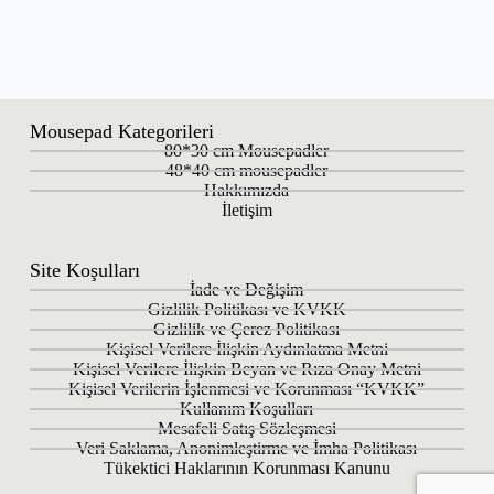
Mousepad Kategorileri
80*30 cm Mousepadler
48*40 cm mousepadler
Hakkımızda
İletişim
Site Koşulları
İade ve Değişim
Gizlilik Politikası ve KVKK
Gizlilik ve Çerez Politikası
Kişisel Verilere İlişkin Aydınlatma Metni
Kişisel Verilere İlişkin Beyan ve Rıza Onay Metni
Kişisel Verilerin İşlenmesi ve Korunması “KVKK”
Kullanım Koşulları
Mesafeli Satış Sözleşmesi
Veri Saklama, Anonimleştirme ve İmha Politikası
Tükektici Haklarının Korunması Kanunu