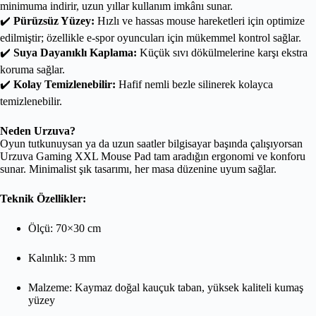
minimuma indirir, uzun yıllar kullanım imkânı sunar.
✔️
Pürüzsüz Yüzey:
Hızlı ve hassas mouse hareketleri için optimize
edilmiştir; özellikle e-spor oyuncuları için mükemmel kontrol sağlar.
✔️
Suya Dayanıklı Kaplama:
Küçük sıvı dökülmelerine karşı ekstra
koruma sağlar.
✔️
Kolay Temizlenebilir:
Hafif nemli bezle silinerek kolayca
temizlenebilir.
Neden Urzuva?
Oyun tutkunuysan ya da uzun saatler bilgisayar başında çalışıyorsan
Urzuva Gaming XXL Mouse Pad tam aradığın ergonomi ve konforu
sunar. Minimalist şık tasarımı, her masa düzenine uyum sağlar.
Teknik Özellikler:
Ölçü: 70×30 cm
Kalınlık: 3 mm
Malzeme: Kaymaz doğal kauçuk taban, yüksek kaliteli kumaş
yüzey