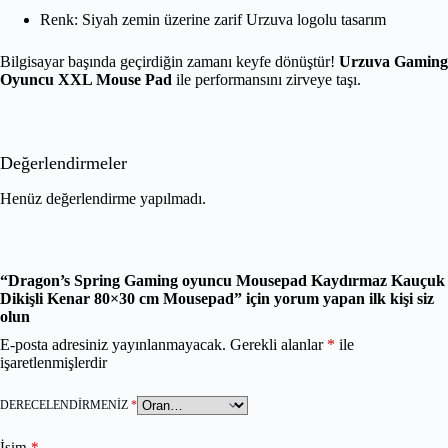
Renk: Siyah zemin üzerine zarif Urzuva logolu tasarım
Bilgisayar başında geçirdiğin zamanı keyfe dönüştür!
Urzuva Gaming
Oyuncu XXL Mouse Pad
ile performansını zirveye taşı.
Değerlendirmeler
Henüz değerlendirme yapılmadı.
“Dragon’s Spring Gaming oyuncu Mousepad Kaydırmaz Kauçuk
Dikişli Kenar 80×30 cm Mousepad” için yorum yapan ilk kişi siz
olun
E-posta adresiniz yayınlanmayacak.
Gerekli alanlar
*
ile
işaretlenmişlerdir
DERECELENDIRMENIZ
*
İsim
*