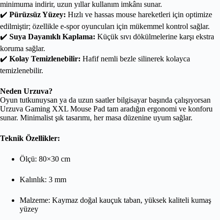
minimuma indirir, uzun yıllar kullanım imkânı sunar.
✔️
Pürüzsüz Yüzey:
Hızlı ve hassas mouse hareketleri için optimize
edilmiştir; özellikle e-spor oyuncuları için mükemmel kontrol sağlar.
✔️
Suya Dayanıklı Kaplama:
Küçük sıvı dökülmelerine karşı ekstra
koruma sağlar.
✔️
Kolay Temizlenebilir:
Hafif nemli bezle silinerek kolayca
temizlenebilir.
Neden Urzuva?
Oyun tutkunuysan ya da uzun saatler bilgisayar başında çalışıyorsan
Urzuva Gaming XXL Mouse Pad tam aradığın ergonomi ve konforu
sunar. Minimalist şık tasarımı, her masa düzenine uyum sağlar.
Teknik Özellikler:
Ölçü: 80×30 cm
Kalınlık: 3 mm
Malzeme: Kaymaz doğal kauçuk taban, yüksek kaliteli kumaş
yüzey