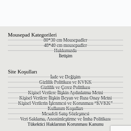
Mousepad Kategorileri
80*30 cm Mousepadler
48*40 cm mousepadler
Hakkımızda
İletişim
Site Koşulları
İade ve Değişim
Gizlilik Politikası ve KVKK
Gizlilik ve Çerez Politikası
Kişisel Verilere İlişkin Aydınlatma Metni
Kişisel Verilere İlişkin Beyan ve Rıza Onay Metni
Kişisel Verilerin İşlenmesi ve Korunması “KVKK”
Kullanım Koşulları
Mesafeli Satış Sözleşmesi
Veri Saklama, Anonimleştirme ve İmha Politikası
Tükektici Haklarının Korunması Kanunu