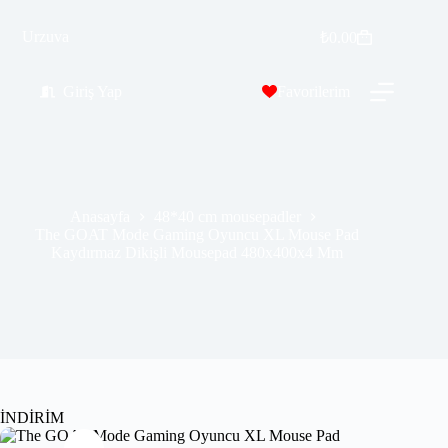
The GOAT Mode Gaming Oyuncu XL Mouse Pad Kaydırmaz Dikişli Mousepad 480x400x4 Mm
Urzuva
Sepete Ekle
₺
0.00
₺
529.99
₺
689.00
Giriş Yap
Favorilerim
Anasayfa
48*40 cm mousepadler
The GOAT Mode Gaming Oyuncu XL Mouse Pad
Kaydırmaz Dikişli Mousepad 480x400x4 Mm
İNDİRİM