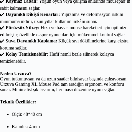
✔️
Kaymaz Taban:
Yoğun oyun veya çalışma anlarında mousepad’in
sabit kalmasını sağlar.
✔️
Dayanıklı Dikişli Kenarlar:
Yıpranma ve deformasyon riskini
minimuma indirir, uzun yıllar kullanım imkânı sunar.
✔️
Pürüzsüz Yüzey:
Hızlı ve hassas mouse hareketleri için optimize
edilmiştir; özellikle e-spor oyuncuları için mükemmel kontrol sağlar.
✔️
Suya Dayanıklı Kaplama:
Küçük sıvı dökülmelerine karşı ekstra
koruma sağlar.
✔️
Kolay Temizlenebilir:
Hafif nemli bezle silinerek kolayca
temizlenebilir.
Neden Urzuva?
Oyun tutkunuysan ya da uzun saatler bilgisayar başında çalışıyorsan
Urzuva Gaming XL Mouse Pad tam aradığın ergonomi ve konforu
sunar. Minimalist şık tasarımı, her masa düzenine uyum sağlar.
Teknik Özellikler:
Ölçü: 48*40 cm
Kalınlık: 4 mm