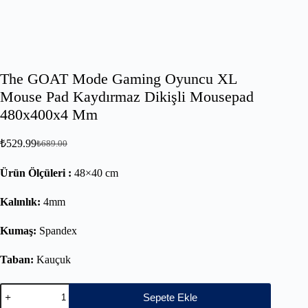
The GOAT Mode Gaming Oyuncu XL
Mouse Pad Kaydırmaz Dikişli Mousepad
480x400x4 Mm
₺
529.99
₺
689.00
Ürün Ölçüleri :
48×40 cm
Kalınlık:
4mm
Kumaş:
Spandex
Taban:
Kauçuk
Sepete Ekle