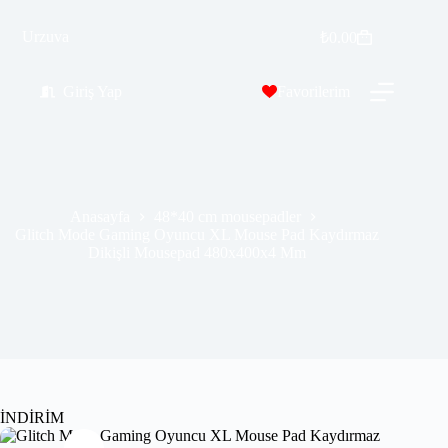
Glitch Mode Gaming Oyuncu XL Mouse Pad Kaydırmaz Dikişli Mousepad 480x400x4 Mm
Urzuva
Sepete Ekle
₺
0.00
₺
529.99
₺
689.00
Giriş Yap
Favorilerim
Anasayfa
48*40 cm mousepadler
Glitch Mode Gaming Oyuncu XL Mouse Pad Kaydırmaz
Dikişli Mousepad 480x400x4 Mm
İNDİRİM