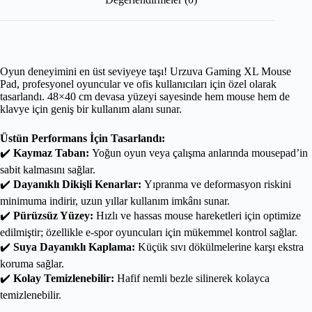
Oyun deneyimini en üst seviyeye taşı! Urzuva Gaming XL Mouse
Pad, profesyonel oyuncular ve ofis kullanıcıları için özel olarak
tasarlandı. 48×40 cm devasa yüzeyi sayesinde hem mouse hem de
klavye için geniş bir kullanım alanı sunar.
Üstün Performans İçin Tasarlandı:
✔️
Kaymaz Taban:
Yoğun oyun veya çalışma anlarında mousepad’in
sabit kalmasını sağlar.
✔️
Dayanıklı Dikişli Kenarlar:
Yıpranma ve deformasyon riskini
minimuma indirir, uzun yıllar kullanım imkânı sunar.
✔️
Pürüzsüz Yüzey:
Hızlı ve hassas mouse hareketleri için optimize
edilmiştir; özellikle e-spor oyuncuları için mükemmel kontrol sağlar.
✔️
Suya Dayanıklı Kaplama:
Küçük sıvı dökülmelerine karşı ekstra
koruma sağlar.
✔️
Kolay Temizlenebilir:
Hafif nemli bezle silinerek kolayca
temizlenebilir.