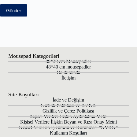
Gönder
Mousepad Kategorileri
80*30 cm Mousepadler
48*40 cm mousepadler
Hakkımızda
İletişim
Site Koşulları
İade ve Değişim
Gizlilik Politikası ve KVKK
Gizlilik ve Çerez Politikası
Kişisel Verilere İlişkin Aydınlatma Metni
Kişisel Verilere İlişkin Beyan ve Rıza Onay Metni
Kişisel Verilerin İşlenmesi ve Korunması “KVKK”
Kullanım Koşulları