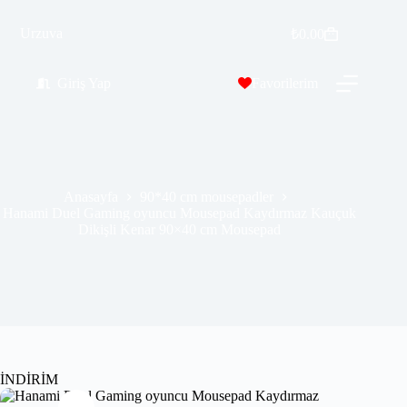
Hanami Duel Gaming oyuncu Mousepad Kaydırmaz Kauçuk Dikişli Kenar 90×40 cm Mousepad
Urzuva
Sepete Ekle
₺
0.00
₺
569.99
₺
689.00
Giriş Yap
Favorilerim
Anasayfa
90*40 cm mousepadler
Hanami Duel Gaming oyuncu Mousepad Kaydırmaz Kauçuk
Dikişli Kenar 90×40 cm Mousepad
İNDİRİM