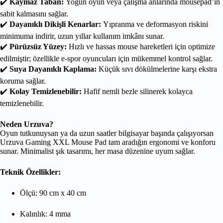
✔️
Kaymaz Taban:
Yoğun oyun veya çalışma anlarında mousepad’in
sabit kalmasını sağlar.
✔️
Dayanıklı Dikişli Kenarlar:
Yıpranma ve deformasyon riskini
minimuma indirir, uzun yıllar kullanım imkânı sunar.
✔️
Pürüzsüz Yüzey:
Hızlı ve hassas mouse hareketleri için optimize
edilmiştir; özellikle e-spor oyuncuları için mükemmel kontrol sağlar.
✔️
Suya Dayanıklı Kaplama:
Küçük sıvı dökülmelerine karşı ekstra
koruma sağlar.
✔️
Kolay Temizlenebilir:
Hafif nemli bezle silinerek kolayca
temizlenebilir.
Neden Urzuva?
Oyun tutkunuysan ya da uzun saatler bilgisayar başında çalışıyorsan
Urzuva Gaming XXL Mouse Pad tam aradığın ergonomi ve konforu
sunar. Minimalist şık tasarımı, her masa düzenine uyum sağlar.
Teknik Özellikler:
Ölçü: 90 cm x 40 cm
Kalınlık: 4 mma