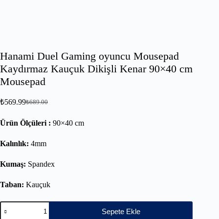
Hanami Duel Gaming oyuncu Mousepad
Kaydırmaz Kauçuk Dikişli Kenar 90×40 cm
Mousepad
₺
569.99
₺
689.00
Ürün Ölçüleri :
90×40 cm
Kalınlık:
4mm
Kumaş:
Spandex
Taban:
Kauçuk
Sepete Ekle