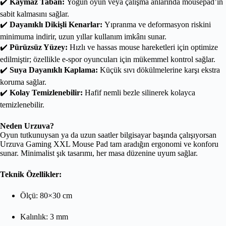
✔️
Kaymaz Taban:
Yoğun oyun veya çalışma anlarında mousepad’in
sabit kalmasını sağlar.
✔️
Dayanıklı Dikişli Kenarlar:
Yıpranma ve deformasyon riskini
minimuma indirir, uzun yıllar kullanım imkânı sunar.
✔️
Pürüzsüz Yüzey:
Hızlı ve hassas mouse hareketleri için optimize
edilmiştir; özellikle e-spor oyuncuları için mükemmel kontrol sağlar.
✔️
Suya Dayanıklı Kaplama:
Küçük sıvı dökülmelerine karşı ekstra
koruma sağlar.
✔️
Kolay Temizlenebilir:
Hafif nemli bezle silinerek kolayca
temizlenebilir.
Neden Urzuva?
Oyun tutkunuysan ya da uzun saatler bilgisayar başında çalışıyorsan
Urzuva Gaming XXL Mouse Pad tam aradığın ergonomi ve konforu
sunar. Minimalist şık tasarımı, her masa düzenine uyum sağlar.
Teknik Özellikler:
Ölçü: 80×30 cm
Kalınlık: 3 mm