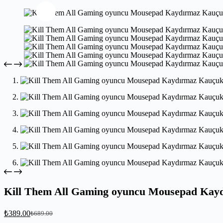
Kill Them All Gaming oyuncu Mousepad Kay
₺
389.00
₺
689.00