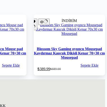
İNDİRİM
ncu Mouse pad
Blossom Sky Gaming oyuncu Mousepad
 Kenar 70×30 cm
Kaydırmaz Kauçuk Dikişli Kenar 70×30 cm
Mousepad
Sepete Ekle
Sepete Ekle
₺
389.99
₺
689.00
KVKK