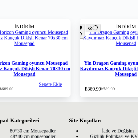
İNDİRİM
İNDİRİM
rizon Gaming oyuncu Mousepad
Yin Dragon Gaming oyu
 Kauçuk Dikişli Kenar 70×30 cm
Kaydırmaz Kauçuk Dikişli
Mousepad
Mousepad
Sepete Ekle
₺
389.99
₺
689.00
₺
589.99
ad Kategorileri
Site Koşulları
80*30 cm Mousepadler
İade ve Değişim
48*40 cm mousepadler
Gizlilik Politikası ve 