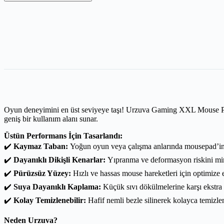
Oyun deneyimini en üst seviyeye taşı! Urzuva Gaming XXL Mouse Pad,
geniş bir kullanım alanı sunar.
Üstün Performans İçin Tasarlandı:
✔️
Kaymaz Taban:
Yoğun oyun veya çalışma anlarında mousepad’in s
✔️
Dayanıklı Dikişli Kenarlar:
Yıpranma ve deformasyon riskini mini
✔️
Pürüzsüz Yüzey:
Hızlı ve hassas mouse hareketleri için optimize e
✔️
Suya Dayanıklı Kaplama:
Küçük sıvı dökülmelerine karşı ekstra
✔️
Kolay Temizlenebilir:
Hafif nemli bezle silinerek kolayca temizlen
Neden Urzuva?