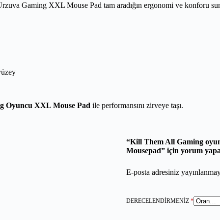
n Urzuva Gaming XXL Mouse Pad tam aradığın ergonomi ve konforu sunar
yüzey
g Oyuncu XXL Mouse Pad
ile performansını zirveye taşı.
“Kill Them All Gaming oy
Mousepad” için yorum yapan 
E-posta adresiniz yayınlanma
DERECELENDIRMENIZ
*