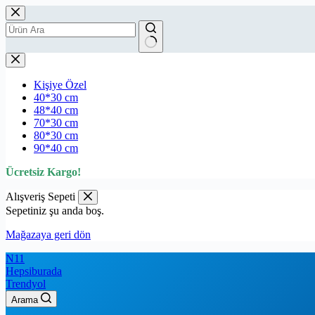
Kill Them All Gaming oyuncu Mousepad Kaydırmaz Kauçuk
₺
389.00
₺
689.00
Kişiye Özel
40*30 cm
48*40 cm
70*30 cm
80*30 cm
90*40 cm
Ücretsiz Kargo!
Alışveriş Sepeti
Sepetiniz şu anda boş.
Mağazaya geri dön
N11
Hepsiburada
Trendyol
Arama