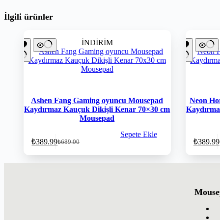
İlgili ürünler
İNDİRİM
Ashen Fang Gaming oyuncu Mousepad
Neon Ho
Kaydırmaz Kauçuk Dikişli Kenar 70×30 cm
Kaydırmaz
Mousepad
Sepete Ekle
₺
389.99
₺
389.99
₺
689.00
Mousep