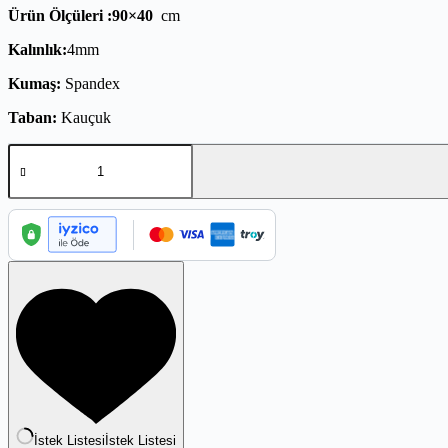
Ürün Ölçüleri :90×40
cm
Kalınlık:
4mm
Kumaş:
Spandex
Taban:
Kauçuk
İstek Listesi
İstek Listesi