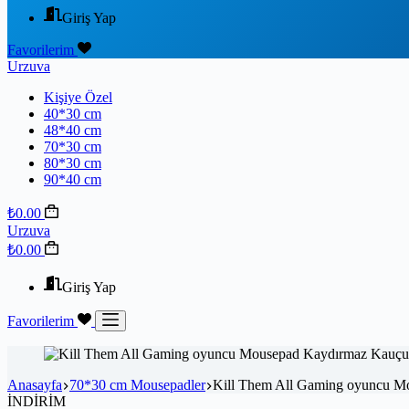
Giriş Yap
Favorilerim
Urzuva
Kişiye Özel
40*30 cm
48*40 cm
70*30 cm
80*30 cm
90*40 cm
₺
0.00
Urzuva
₺
0.00
Giriş Yap
Favorilerim
Anasayfa
70*30 cm Mousepadler
Kill Them All Gaming oyuncu M
İNDİRİM