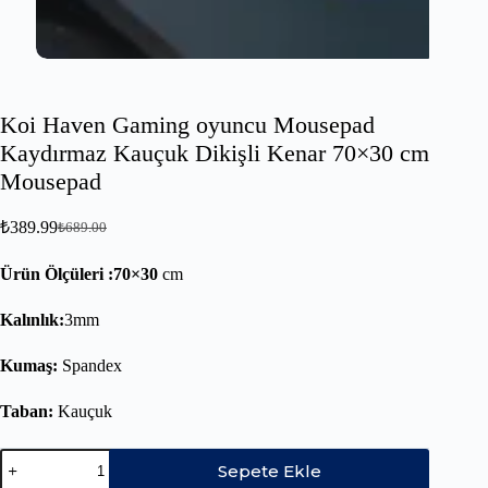
Koi Haven Gaming oyuncu Mousepad
Kaydırmaz Kauçuk Dikişli Kenar 70×30 cm
Mousepad
₺
389.99
₺
689.00
Ürün Ölçüleri :70×30
cm
Kalınlık:
3mm
Kumaş:
Spandex
Taban:
Kauçuk
Sepete Ekle