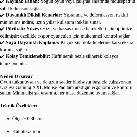
✔️
Kaymaz Taban:
Yoğun oyun veya çalışma anlarında mousepad’in
sabit kalmasını sağlar.
✔️
Dayanıklı Dikişli Kenarlar:
Yıpranma ve deformasyon riskini
minimuma indirir, uzun yıllar kullanım imkânı sunar.
✔️
Pürüzsüz Yüzey:
Hızlı ve hassas mouse hareketleri için optimize
edilmiştir; özellikle e-spor oyuncuları için mükemmel kontrol sağlar.
✔️
Suya Dayanıklı Kaplama:
Küçük sıvı dökülmelerine karşı ekstra
koruma sağlar.
✔️
Kolay Temizlenebilir:
Hafif nemli bezle silinerek kolayca
temizlenebilir.
Neden Urzuva?
Oyun tutkunuysan ya da uzun saatler bilgisayar başında çalışıyorsan
Urzuva Gaming XXL Mouse Pad tam aradığın ergonomi ve konforu
sunar. Minimalist şık tasarımı, her masa düzenine uyum sağlar.
Teknik Özellikler:
Ölçü:70×30 cm
Kalınlık:3 mm