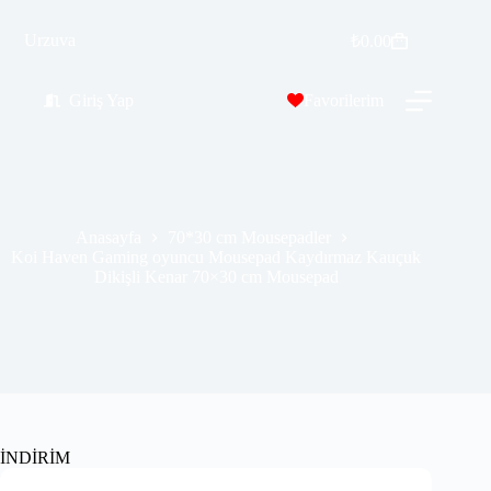
Koi Haven Gaming oyuncu Mousepad Kaydırmaz Kauçuk Dikişli Kenar 70×30 cm Mousepad
Sepete Ekle
Urzuva
₺
0.00
₺
389.99
₺
689.00
Giriş Yap
Favorilerim
Anasayfa
70*30 cm Mousepadler
Koi Haven Gaming oyuncu Mousepad Kaydırmaz Kauçuk
Dikişli Kenar 70×30 cm Mousepad
İNDİRİM