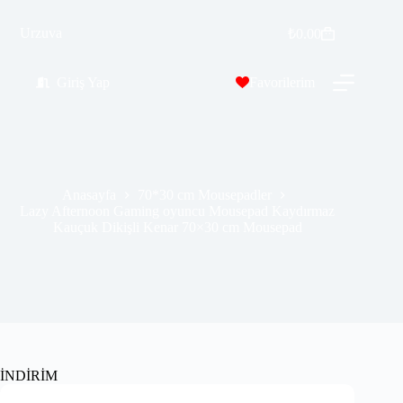
Lazy Afternoon Gaming oyuncu Mousepad Kaydırmaz Kauçuk Dikişli Kenar 70×30 cm Mousepad
Sepete Ekle
Urzuva
₺
0.00
₺
389.99
₺
689.99
Giriş Yap
Favorilerim
Anasayfa
70*30 cm Mousepadler
Lazy Afternoon Gaming oyuncu Mousepad Kaydırmaz
Kauçuk Dikişli Kenar 70×30 cm Mousepad
İNDİRİM