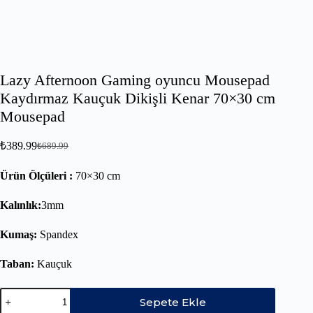
Lazy Afternoon Gaming oyuncu Mousepad
Kaydırmaz Kauçuk Dikişli Kenar 70×30 cm
Mousepad
₺
389.99
₺
689.99
Ürün Ölçüleri :
70×30 cm
Kalınlık:
3mm
Kumaş:
Spandex
Taban:
Kauçuk
Sepete Ekle