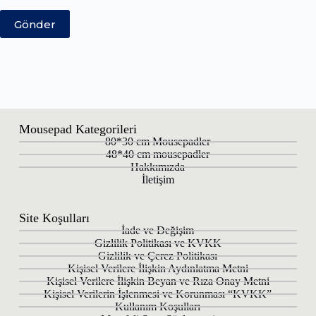
Gönder
Mousepad Kategorileri
80*30 cm Mousepadler
48*40 cm mousepadler
Hakkımızda
İletişim
Site Koşulları
İade ve Değişim
Gizlilik Politikası ve KVKK
Gizlilik ve Çerez Politikası
Kişisel Verilere İlişkin Aydınlatma Metni
Kişisel Verilere İlişkin Beyan ve Rıza Onay Metni
Kişisel Verilerin İşlenmesi ve Korunması “KVKK”
Kullanım Koşulları