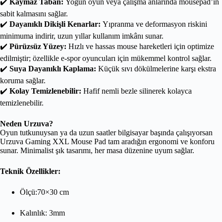
✔️
Kaymaz Taban:
Yoğun oyun veya çalışma anlarında mousepad’in
sabit kalmasını sağlar.
✔️
Dayanıklı Dikişli Kenarlar:
Yıpranma ve deformasyon riskini
minimuma indirir, uzun yıllar kullanım imkânı sunar.
✔️
Pürüzsüz Yüzey:
Hızlı ve hassas mouse hareketleri için optimize
edilmiştir; özellikle e-spor oyuncuları için mükemmel kontrol sağlar.
✔️
Suya Dayanıklı Kaplama:
Küçük sıvı dökülmelerine karşı ekstra
koruma sağlar.
✔️
Kolay Temizlenebilir:
Hafif nemli bezle silinerek kolayca
temizlenebilir.
Neden Urzuva?
Oyun tutkunuysan ya da uzun saatler bilgisayar başında çalışıyorsan
Urzuva Gaming XXL Mouse Pad tam aradığın ergonomi ve konforu
sunar. Minimalist şık tasarımı, her masa düzenine uyum sağlar.
Teknik Özellikler:
Ölçü:70×30 cm
Kalınlık: 3mm