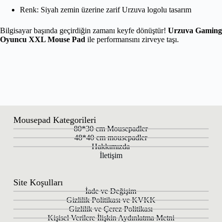
Renk: Siyah zemin üzerine zarif Urzuva logolu tasarım
Bilgisayar başında geçirdiğin zamanı keyfe dönüştür!
Urzuva Gaming
Oyuncu XXL Mouse Pad
ile performansını zirveye taşı.
Mousepad Kategorileri
80*30 cm Mousepadler
48*40 cm mousepadler
Hakkımızda
İletişim
Site Koşulları
İade ve Değişim
Gizlilik Politikası ve KVKK
Gizlilik ve Çerez Politikası
Kişisel Verilere İlişkin Aydınlatma Metni