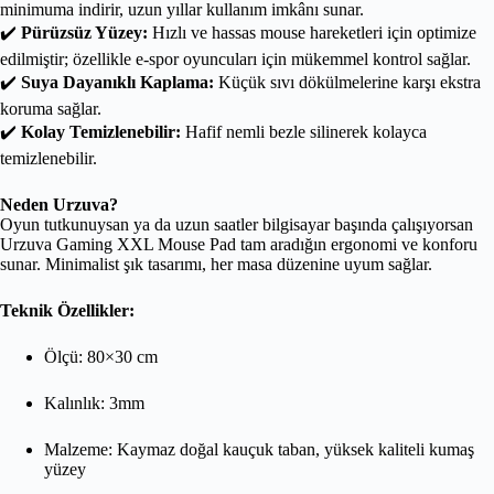
minimuma indirir, uzun yıllar kullanım imkânı sunar.
✔️
Pürüzsüz Yüzey:
Hızlı ve hassas mouse hareketleri için optimize
edilmiştir; özellikle e-spor oyuncuları için mükemmel kontrol sağlar.
✔️
Suya Dayanıklı Kaplama:
Küçük sıvı dökülmelerine karşı ekstra
koruma sağlar.
✔️
Kolay Temizlenebilir:
Hafif nemli bezle silinerek kolayca
temizlenebilir.
Neden Urzuva?
Oyun tutkunuysan ya da uzun saatler bilgisayar başında çalışıyorsan
Urzuva Gaming XXL Mouse Pad tam aradığın ergonomi ve konforu
sunar. Minimalist şık tasarımı, her masa düzenine uyum sağlar.
Teknik Özellikler:
Ölçü: 80×30 cm
Kalınlık: 3mm
Malzeme: Kaymaz doğal kauçuk taban, yüksek kaliteli kumaş
yüzey