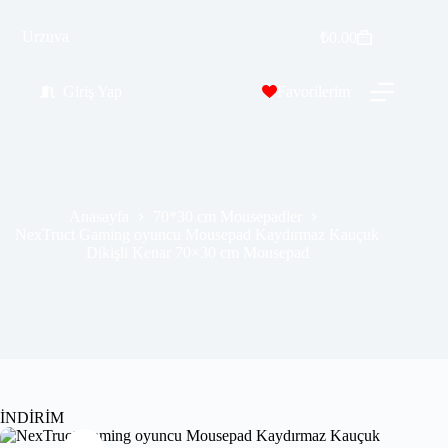
NexTruct Gaming oyuncu Mousepad Kaydırmaz Kauçuk Dikişli Kenar 70×30 cm Mousepad
Urzuva
Sepete Ekle
₺
0.00
₺
389.99
₺
689.00
Giriş Yap
Favorilerim
Anasayfa
70*30 cm Mousepadler
NexTruct Gaming oyuncu Mousepad Kaydırmaz Kauçuk
Dikişli Kenar 70×30 cm Mousepad
İNDİRİM