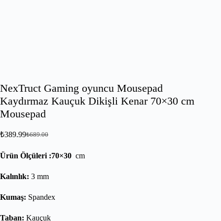
NexTruct Gaming oyuncu Mousepad
Kaydırmaz Kauçuk Dikişli Kenar 70×30 cm
Mousepad
₺
389.99
₺
689.00
Ürün Ölçüleri :70×30
cm
Kalınlık:
3 mm
Kumaş:
Spandex
Taban:
Kauçuk