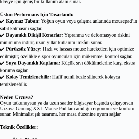
klavye için geniş bir kullanım alanı sunar.
Üstün Performans İçin Tasarlandı:
✔️
Kaymaz Taban:
Yoğun oyun veya çalışma anlarında mousepad’in
sabit kalmasını sağlar.
✔️
Dayanıklı Dikişli Kenarlar:
Yıpranma ve deformasyon riskini
minimuma indirir, uzun yıllar kullanım imkânı sunar.
✔️
Pürüzsüz Yüzey:
Hızlı ve hassas mouse hareketleri için optimize
edilmiştir; özellikle e-spor oyuncuları için mükemmel kontrol sağlar.
✔️
Suya Dayanıklı Kaplama:
Küçük sıvı dökülmelerine karşı ekstra
koruma sağlar.
✔️
Kolay Temizlenebilir:
Hafif nemli bezle silinerek kolayca
temizlenebilir.
Neden Urzuva?
Oyun tutkunuysan ya da uzun saatler bilgisayar başında çalışıyorsan
Urzuva Gaming XXL Mouse Pad tam aradığın ergonomi ve konforu
sunar. Minimalist şık tasarımı, her masa düzenine uyum sağlar.
Teknik Özellikler: