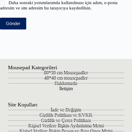
Daha sonraki yorumlarımda kullanılması için adım, e-posta
adresim ve site adresim bu tarayıcıya kaydedilsin.
Gönder
Mousepad Kategorileri
80*30 cm Mousepadler
48*40 cm mousepadler
Hakkımızda
İletişim
Site Koşulları
İade ve Değişim
Gizlilik Politikası ve KVKK
Gizlilik ve Çerez Politikası
Kişisel Verilere İlişkin Aydınlatma Metni
Kişisel Verilere İlişkin Beyan ve Rıza Onay Metni