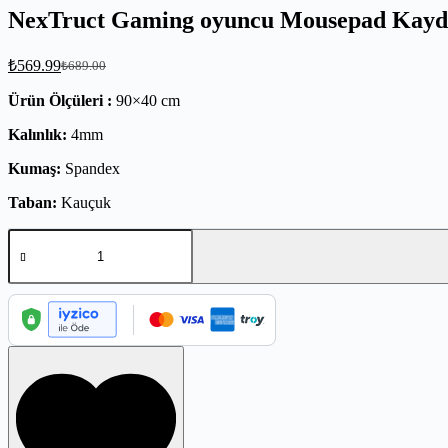
NexTruct Gaming oyuncu Mousepad Kaydı
₺
569.99
₺
689.00
Ürün Ölçüleri :
90×40 cm
Kalınlık:
4mm
Kumaş:
Spandex
Taban:
Kauçuk