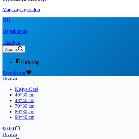
Mağazaya geri dön
N11
Hepsiburada
Trendyol
Arama
Giriş Yap
Favorilerim
Urzuva
Kişiye Özel
40*30 cm
48*40 cm
70*30 cm
80*30 cm
90*40 cm
₺
0.00
Urzuva