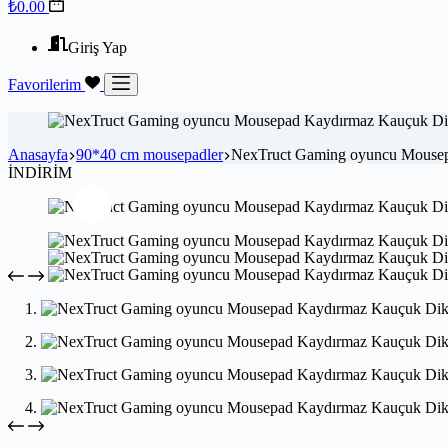
₺
0.00
Giriş Yap
Favorilerim
Anasayfa
90*40 cm mousepadler
NexTruct Gaming oyuncu Mousep
İNDİRİM