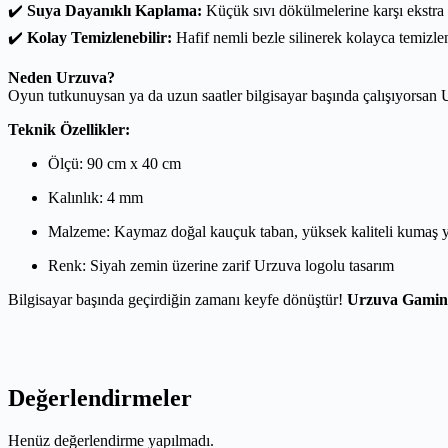
✔️
Suya Dayanıklı Kaplama:
Küçük sıvı dökülmelerine karşı ekstra
✔️
Kolay Temizlenebilir:
Hafif nemli bezle silinerek kolayca temizlen
Neden Urzuva?
Oyun tutkunuysan ya da uzun saatler bilgisayar başında çalışıyorsa
Teknik Özellikler:
Ölçü: 90 cm x 40 cm
Kalınlık: 4 mm
Malzeme: Kaymaz doğal kauçuk taban, yüksek kaliteli kumaş 
Renk: Siyah zemin üzerine zarif Urzuva logolu tasarım
Bilgisayar başında geçirdiğin zamanı keyfe dönüştür!
Urzuva Gamin
Değerlendirmeler
Henüz değerlendirme yapılmadı.