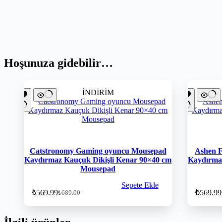
Hoşunuza gidebilir…
İNDİRİM
Catstronomy Gaming oyuncu Mousepad
Ashen 
Kaydırmaz Kauçuk Dikişli Kenar 90×40 cm
Kaydırmaz
Mousepad
Sepete Ekle
₺
569.99
₺
569.99
₺
689.00