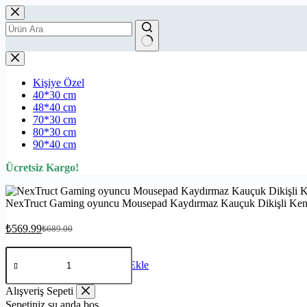
Kişiye Özel
40*30 cm
48*40 cm
70*30 cm
80*30 cm
90*40 cm
Ücretsiz Kargo!
NexTruct Gaming oyuncu Mousepad Kaydırmaz Kauçuk Dikişli Ke
₺
569.99
₺
689.00
Sepete Ekle
Alışveriş Sepeti
Sepetiniz şu anda boş.