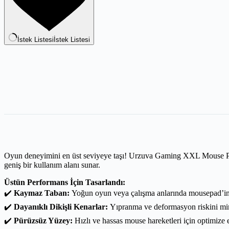
İstek Listesi
İstek Listesi
Oyun deneyimini en üst seviyeye taşı! Urzuva Gaming XXL Mouse Pad,
geniş bir kullanım alanı sunar.
Üstün Performans İçin Tasarlandı:
✔️
Kaymaz Taban:
Yoğun oyun veya çalışma anlarında mousepad’in s
✔️
Dayanıklı Dikişli Kenarlar:
Yıpranma ve deformasyon riskini mini
✔️
Pürüzsüz Yüzey:
Hızlı ve hassas mouse hareketleri için optimize e