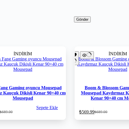
Gönder
İNDİRİM
İNDİRİM
Fang Gaming oyuncu Mousepad
Boom & Blossom Gam
 Kauçuk Dikişli Kenar 90×40 cm
Mousepad Kaydırmaz Ka
Mousepad
Kenar 90×40 cm M
Sepete Ekle
₺
569.99
₺
689.00
₺
689.00