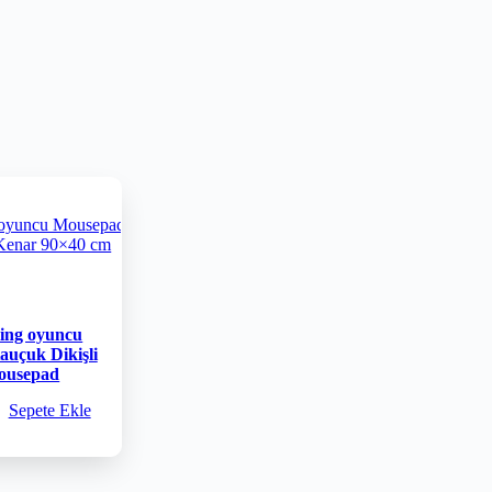
ing oyuncu
uçuk Dikişli
ousepad
Sepete Ekle