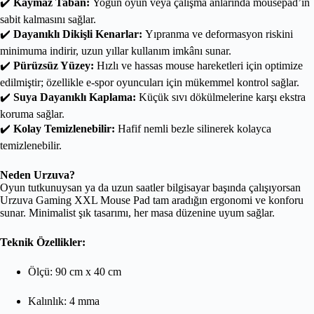
✔️
Kaymaz Taban:
Yoğun oyun veya çalışma anlarında mousepad’in
sabit kalmasını sağlar.
✔️
Dayanıklı Dikişli Kenarlar:
Yıpranma ve deformasyon riskini
minimuma indirir, uzun yıllar kullanım imkânı sunar.
✔️
Pürüzsüz Yüzey:
Hızlı ve hassas mouse hareketleri için optimize
edilmiştir; özellikle e-spor oyuncuları için mükemmel kontrol sağlar.
✔️
Suya Dayanıklı Kaplama:
Küçük sıvı dökülmelerine karşı ekstra
koruma sağlar.
✔️
Kolay Temizlenebilir:
Hafif nemli bezle silinerek kolayca
temizlenebilir.
Neden Urzuva?
Oyun tutkunuysan ya da uzun saatler bilgisayar başında çalışıyorsan
Urzuva Gaming XXL Mouse Pad tam aradığın ergonomi ve konforu
sunar. Minimalist şık tasarımı, her masa düzenine uyum sağlar.
Teknik Özellikler:
Ölçü: 90 cm x 40 cm
Kalınlık: 4 mma