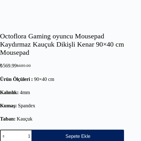
Octoflora Gaming oyuncu Mousepad
Kaydırmaz Kauçuk Dikişli Kenar 90×40 cm
Mousepad
₺
569.99
₺
689.00
Ürün Ölçüleri :
90×40 cm
Kalınlık:
4mm
Kumaş:
Spandex
Taban:
Kauçuk
Sepete Ekle