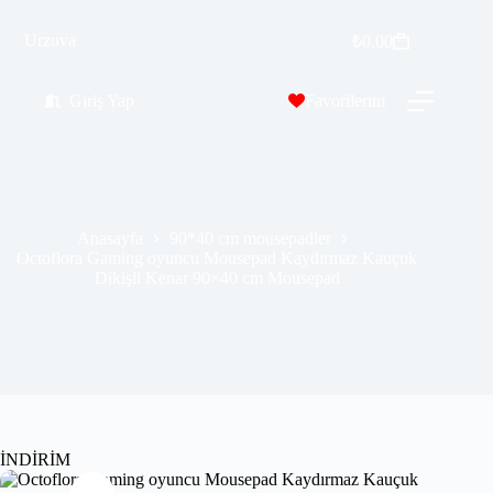
Octoflora Gaming oyuncu Mousepad Kaydırmaz Kauçuk Dikişli Kenar 90×40 cm Mousepad
Urzuva
Sepete Ekle
₺
0.00
₺
569.99
₺
689.00
Giriş Yap
Favorilerim
Anasayfa
90*40 cm mousepadler
Octoflora Gaming oyuncu Mousepad Kaydırmaz Kauçuk
Dikişli Kenar 90×40 cm Mousepad
İNDİRİM