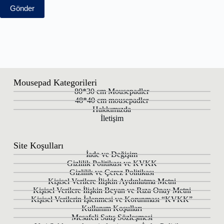
Gönder
Mousepad Kategorileri
80*30 cm Mousepadler
48*40 cm mousepadler
Hakkımızda
İletişim
Site Koşulları
İade ve Değişim
Gizlilik Politikası ve KVKK
Gizlilik ve Çerez Politikası
Kişisel Verilere İlişkin Aydınlatma Metni
Kişisel Verilere İlişkin Beyan ve Rıza Onay Metni
Kişisel Verilerin İşlenmesi ve Korunması “KVKK”
Kullanım Koşulları
Mesafeli Satış Sözleşmesi