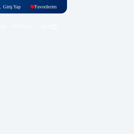
Giriş Yap
Favorilerim
 cm
90*40 cm
₺
0.00