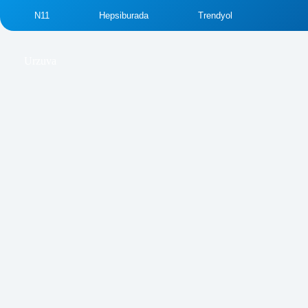
N11
Hepsiburada
Trendyol
₺
529.99
₺
689.00
Urzuva