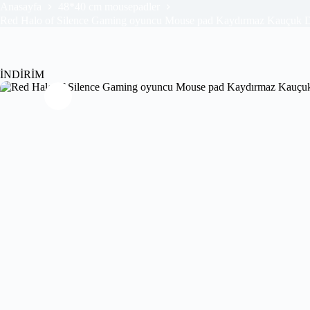
Anasayfa
48*40 cm mousepadler
Red Halo of Silence Gaming oyuncu Mouse pad Kaydırmaz Kauçuk
İNDİRİM