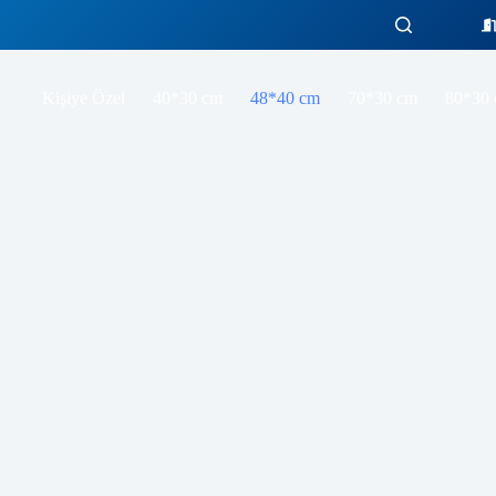
Red Halo of Silence Gaming oyuncu Mouse pad Kaydırmaz Kauçuk Dikişli Kenar 480X400X4 Mm
Sepete Ekle
Kişiye Özel
40*30 cm
48*40 cm
70*30 cm
80*30