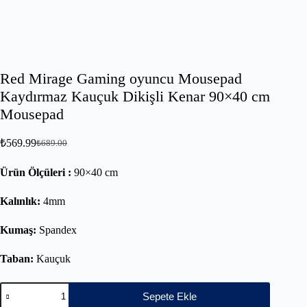
Red Mirage Gaming oyuncu Mousepad
Kaydırmaz Kauçuk Dikişli Kenar 90×40 cm
Mousepad
₺
569.99
₺
689.00
Ürün Ölçüleri :
90×40 cm
Kalınlık:
4mm
Kumaş:
Spandex
Taban:
Kauçuk
Sepete Ekle