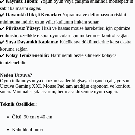
✔️
Kaymaz Taban:
Yoğun oyun veya çalışma anlarında mousepad’in
sabit kalmasını sağlar.
✔️
Dayanıklı Dikişli Kenarlar:
Yıpranma ve deformasyon riskini
minimuma indirir, uzun yıllar kullanım imkânı sunar.
✔️
Pürüzsüz Yüzey:
Hızlı ve hassas mouse hareketleri için optimize
edilmiştir; özellikle e-spor oyuncuları için mükemmel kontrol sağlar.
✔️
Suya Dayanıklı Kaplama:
Küçük sıvı dökülmelerine karşı ekstra
koruma sağlar.
✔️
Kolay Temizlenebilir:
Hafif nemli bezle silinerek kolayca
temizlenebilir.
Neden Urzuva?
Oyun tutkunuysan ya da uzun saatler bilgisayar başında çalışıyorsan
Urzuva Gaming XXL Mouse Pad tam aradığın ergonomi ve konforu
sunar. Minimalist şık tasarımı, her masa düzenine uyum sağlar.
Teknik Özellikler:
Ölçü: 90 cm x 40 cm
Kalınlık: 4 mma