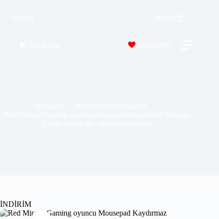
Red Mirage Gaming oyuncu Mousepad Kaydırmaz Kauçuk Dikişli Kenar 90×40 cm Mousepad
Urzuva
Sepete Ekle
₺
0.00
₺
569.99
₺
689.00
Giriş Yap
Favorilerim
Anasayfa
90*40 cm mousepadler
Red Mirage Gaming oyuncu Mousepad Kaydırmaz Kauçuk
Dikişli Kenar 90×40 cm Mousepad
İNDİRİM