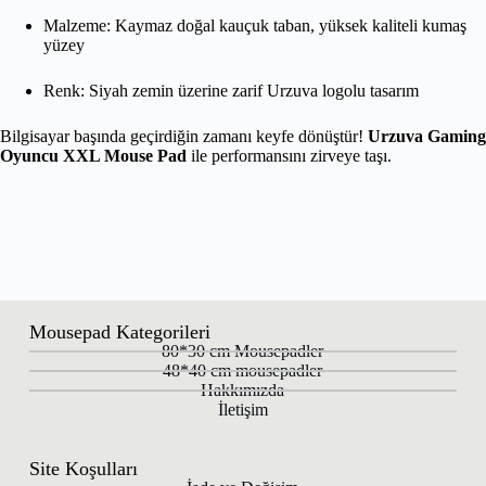
Malzeme: Kaymaz doğal kauçuk taban, yüksek kaliteli kumaş
yüzey
Renk: Siyah zemin üzerine zarif Urzuva logolu tasarım
Bilgisayar başında geçirdiğin zamanı keyfe dönüştür!
Urzuva Gaming
Oyuncu XXL Mouse Pad
ile performansını zirveye taşı.
Mousepad Kategorileri
80*30 cm Mousepadler
48*40 cm mousepadler
Hakkımızda
İletişim
Site Koşulları