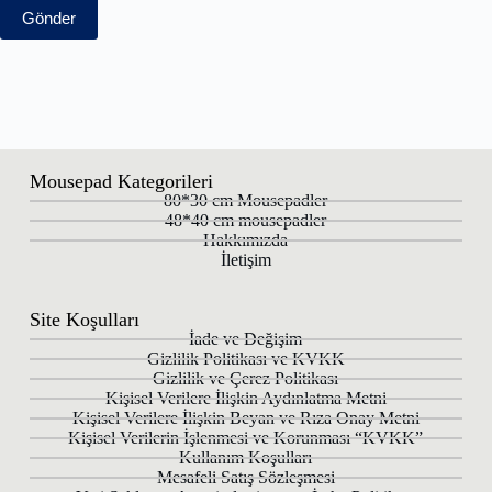
Gönder
Mousepad Kategorileri
80*30 cm Mousepadler
48*40 cm mousepadler
Hakkımızda
İletişim
Site Koşulları
İade ve Değişim
Gizlilik Politikası ve KVKK
Gizlilik ve Çerez Politikası
Kişisel Verilere İlişkin Aydınlatma Metni
Kişisel Verilere İlişkin Beyan ve Rıza Onay Metni
Kişisel Verilerin İşlenmesi ve Korunması “KVKK”
Kullanım Koşulları
Mesafeli Satış Sözleşmesi