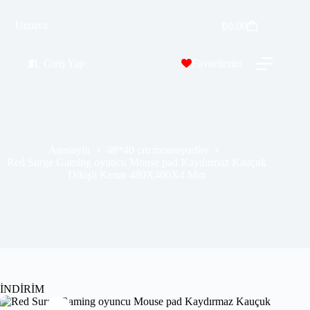
Red Surge Gaming oyuncu Mouse pad Kaydırmaz Kauçuk Dikişli Kenar 480X400X4 Mm
Urzuva
Sepete Ekle
₺
0.00
₺
529.99
₺
589.99
Giriş Yap
Favorilerim
Anasayfa
48*40 cm mousepadler
Red Surge Gaming oyuncu Mouse pad Kaydırmaz Kauçuk
Dikişli Kenar 480X400X4 Mm
İNDİRİM