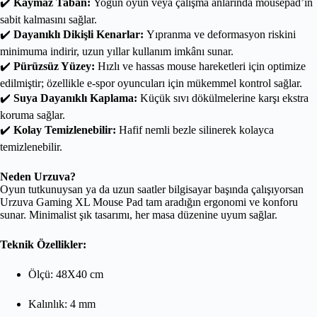
✔️
Kaymaz Taban:
Yoğun oyun veya çalışma anlarında mousepad’in
sabit kalmasını sağlar.
✔️
Dayanıklı Dikişli Kenarlar:
Yıpranma ve deformasyon riskini
minimuma indirir, uzun yıllar kullanım imkânı sunar.
✔️
Pürüzsüz Yüzey:
Hızlı ve hassas mouse hareketleri için optimize
edilmiştir; özellikle e-spor oyuncuları için mükemmel kontrol sağlar.
✔️
Suya Dayanıklı Kaplama:
Küçük sıvı dökülmelerine karşı ekstra
koruma sağlar.
✔️
Kolay Temizlenebilir:
Hafif nemli bezle silinerek kolayca
temizlenebilir.
Neden Urzuva?
Oyun tutkunuysan ya da uzun saatler bilgisayar başında çalışıyorsan
Urzuva Gaming XL Mouse Pad tam aradığın ergonomi ve konforu
sunar. Minimalist şık tasarımı, her masa düzenine uyum sağlar.
Teknik Özellikler:
Ölçü: 48X40 cm
Kalınlık: 4 mm