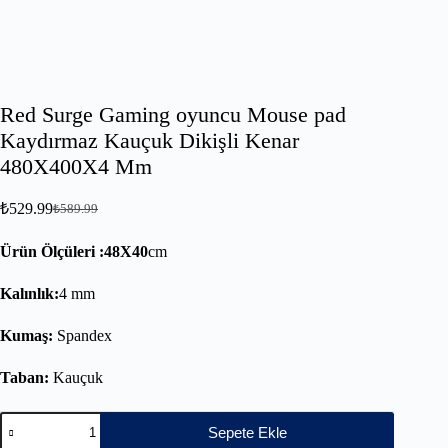
Red Surge Gaming oyuncu Mouse pad
Kaydırmaz Kauçuk Dikişli Kenar
480X400X4 Mm
₺
529.99
₺
589.99
Ürün Ölçüleri :48X40
cm
Kalınlık:
4 mm
Kumaş:
Spandex
Taban:
Kauçuk
Sepete Ekle