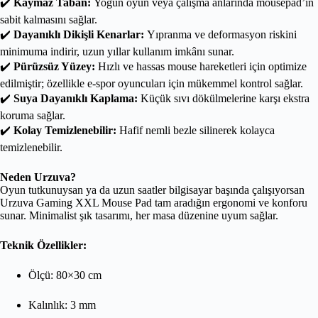
✔️
Kaymaz Taban:
Yoğun oyun veya çalışma anlarında mousepad’in
sabit kalmasını sağlar.
✔️
Dayanıklı Dikişli Kenarlar:
Yıpranma ve deformasyon riskini
minimuma indirir, uzun yıllar kullanım imkânı sunar.
✔️
Pürüzsüz Yüzey:
Hızlı ve hassas mouse hareketleri için optimize
edilmiştir; özellikle e-spor oyuncuları için mükemmel kontrol sağlar.
✔️
Suya Dayanıklı Kaplama:
Küçük sıvı dökülmelerine karşı ekstra
koruma sağlar.
✔️
Kolay Temizlenebilir:
Hafif nemli bezle silinerek kolayca
temizlenebilir.
Neden Urzuva?
Oyun tutkunuysan ya da uzun saatler bilgisayar başında çalışıyorsan
Urzuva Gaming XXL Mouse Pad tam aradığın ergonomi ve konforu
sunar. Minimalist şık tasarımı, her masa düzenine uyum sağlar.
Teknik Özellikler:
Ölçü: 80×30 cm
Kalınlık: 3 mm