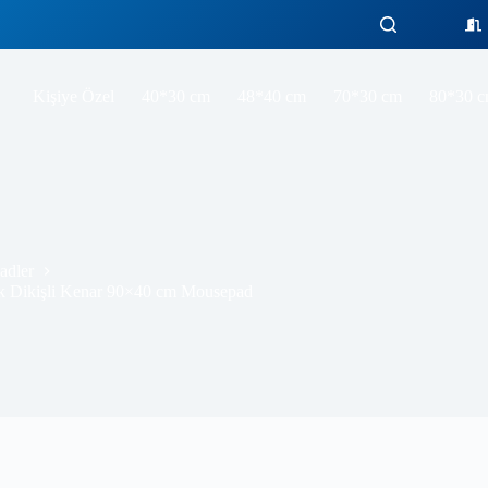
Sakura Cafe Gaming oyuncu Mousepad Kaydırmaz Kauçuk Dikişli Kenar 90×40 cm Mousepad
Sepe
Kişiye Özel
40*30 cm
48*40 cm
70*30 cm
80*30 
adler
 Dikişli Kenar 90×40 cm Mousepad