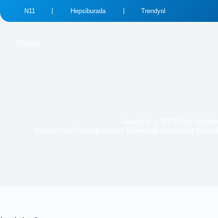
N11
Hepsiburada
Trendyol
₺
689.00
₺
569.99
Urzuva
Anasayfa
90*40 cm mousep
Sakura Cafe Gaming oyuncu Mousepad Kaydırmaz Kauçuk