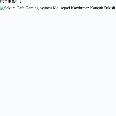
İNDİRİM
🔍