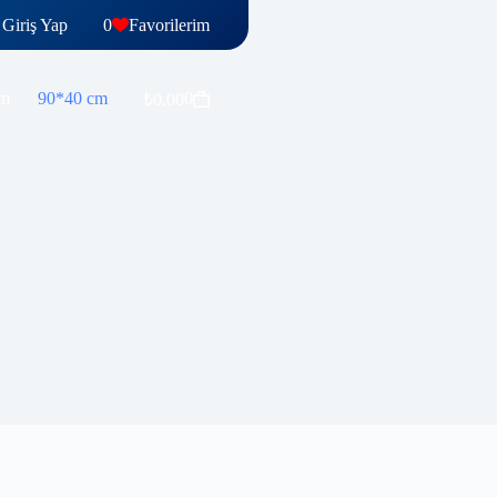
Giriş Yap
0
Favorilerim
te Ekle
cm
90*40 cm
0
₺
0.00