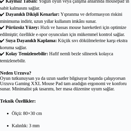
✔️
Kaymaz Taban:
Yoğun oyun veya çalışma anlarında mousepad’in
sabit kalmasını sağlar.
✔️
Dayanıklı Dikişli Kenarlar:
Yıpranma ve deformasyon riskini
minimuma indirir, uzun yıllar kullanım imkânı sunar.
✔️
Pürüzsüz Yüzey:
Hızlı ve hassas mouse hareketleri için optimize
edilmiştir; özellikle e-spor oyuncuları için mükemmel kontrol sağlar.
✔️
Suya Dayanıklı Kaplama:
Küçük sıvı dökülmelerine karşı ekstra
koruma sağlar.
✔️
Kolay Temizlenebilir:
Hafif nemli bezle silinerek kolayca
temizlenebilir.
Neden Urzuva?
Oyun tutkunuysan ya da uzun saatler bilgisayar başında çalışıyorsan
Urzuva Gaming XXL Mouse Pad tam aradığın ergonomi ve konforu
sunar. Minimalist şık tasarımı, her masa düzenine uyum sağlar.
Teknik Özellikler:
Ölçü: 80×30 cm
Kalınlık: 3 mm