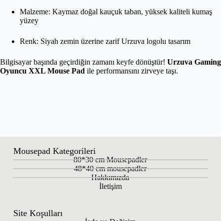
Malzeme: Kaymaz doğal kauçuk taban, yüksek kaliteli kumaş
yüzey
Renk: Siyah zemin üzerine zarif Urzuva logolu tasarım
Bilgisayar başında geçirdiğin zamanı keyfe dönüştür!
Urzuva Gaming
Oyuncu XXL Mouse Pad
ile performansını zirveye taşı.
Mousepad Kategorileri
80*30 cm Mousepadler
48*40 cm mousepadler
Hakkımızda
İletişim
Site Koşulları