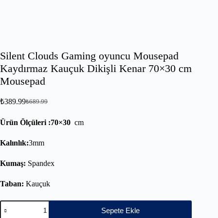
Silent Clouds Gaming oyuncu Mousepad
Kaydırmaz Kauçuk Dikişli Kenar 70×30 cm
Mousepad
₺
389.99
₺
689.99
Ürün Ölçüleri :70×30
cm
Kalınlık:
3mm
Kumaş:
Spandex
Taban:
Kauçuk
Sepete Ekle