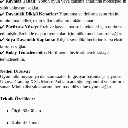
✔️
Kaymaz Taban:
Yoğun oyun veya çalışma anlarında mousepad’in
sabit kalmasını sağlar.
✔️
Dayanıklı Dikişli Kenarlar:
Yıpranma ve deformasyon riskini
minimuma indirir, uzun yıllar kullanım imkânı sunar.
✔️
Pürüzsüz Yüzey:
Hızlı ve hassas mouse hareketleri için optimize
edilmiştir; özellikle e-spor oyuncuları için mükemmel kontrol sağlar.
✔️
Suya Dayanıklı Kaplama:
Küçük sıvı dökülmelerine karşı ekstra
koruma sağlar.
✔️
Kolay Temizlenebilir:
Hafif nemli bezle silinerek kolayca
temizlenebilir.
Neden Urzuva?
Oyun tutkunuysan ya da uzun saatler bilgisayar başında çalışıyorsan
Urzuva Gaming XXL Mouse Pad tam aradığın ergonomi ve konforu
sunar. Minimalist şık tasarımı, her masa düzenine uyum sağlar.
Teknik Özellikler:
Ölçü: 80×30 cm
Kalınlık: 3 mm