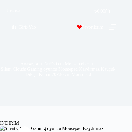
Silent Clouds Gaming oyuncu Mousepad Kaydırmaz Kauçuk Dikişli Kenar 70×30 cm Mousepad
Urzuva
Sepete Ekle
₺
0.00
₺
389.99
₺
689.99
Giriş Yap
Favorilerim
Anasayfa
70*30 cm Mousepadler
Silent Clouds Gaming oyuncu Mousepad Kaydırmaz Kauçuk
Dikişli Kenar 70×30 cm Mousepad
İNDİRİM