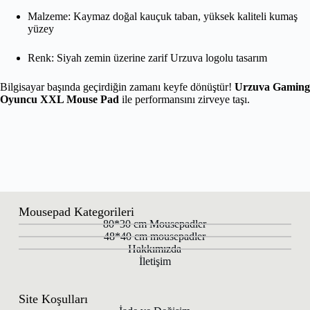
Malzeme: Kaymaz doğal kauçuk taban, yüksek kaliteli kumaş
yüzey
Renk: Siyah zemin üzerine zarif Urzuva logolu tasarım
Bilgisayar başında geçirdiğin zamanı keyfe dönüştür!
Urzuva Gaming
Oyuncu XXL Mouse Pad
ile performansını zirveye taşı.
Mousepad Kategorileri
80*30 cm Mousepadler
48*40 cm mousepadler
Hakkımızda
İletişim
Site Koşulları