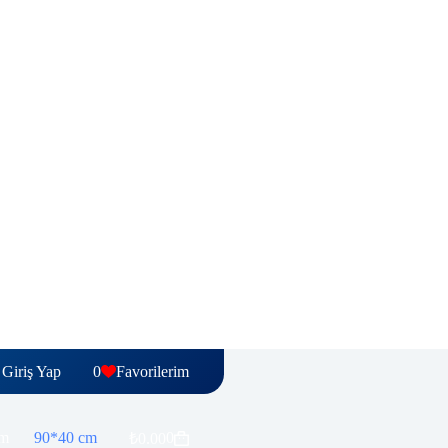
Giriş Yap
0
Favorilerim
cm
90*40 cm
0
₺
0.00