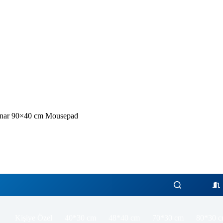
enar 90×40 cm Mousepad
Kişiye Özel
40*30 cm
48*40 cm
70*30 cm
80*30 