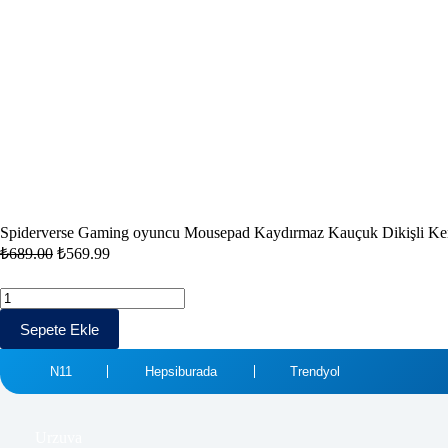
Spiderverse Gaming oyuncu Mousepad Kaydırmaz Kauçuk Dikişli K
₺
689.00
₺
569.99
Sepete Ekle
N11
Hepsiburada
Trendyol
Urzuva