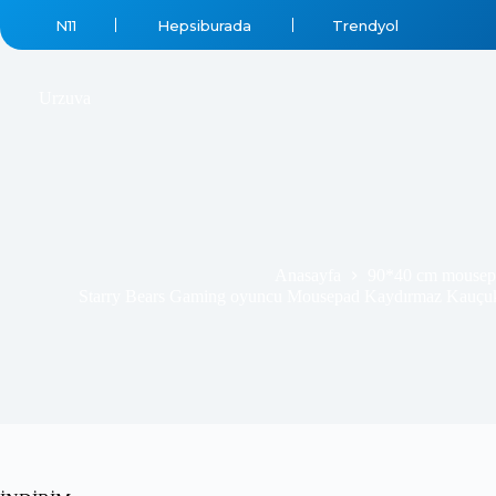
N11
Hepsiburada
Trendyol
₺
569.99
₺
689.00
Urzuva
Anasayfa
90*40 cm mousep
Starry Bears Gaming oyuncu Mousepad Kaydırmaz Kauçuk