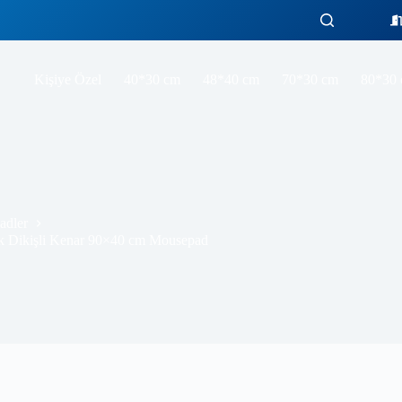
Starry Bears Gaming oyuncu Mousepad Kaydırmaz Kauçuk Dikişli Kenar 90×40 cm Mousepad
Sepete Ekle
Kişiye Özel
40*30 cm
48*40 cm
70*30 cm
80*30
adler
 Dikişli Kenar 90×40 cm Mousepad