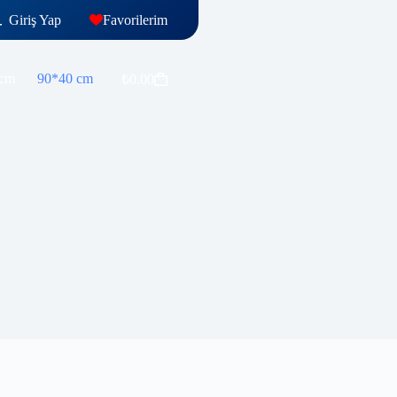
Giriş Yap
Favorilerim
 cm
90*40 cm
₺
0.00